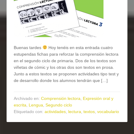
Buenas tardes
Hoy tenéis en esta entrada cuatro
estupendas fichas para reforzar la comprensión lectora
en el segundo ciclo de primaria. Dos de los textos son
viñetas de cómic y los otras dos son textos en prosa.
Junto a estos textos se proponen actividades tipo test y
de desarrollo donde los alumnos tendrán que […]
Archivado en:
Comprensión lectora
,
Expresión oral y
escrita
,
Lengua
,
Segundo ciclo
Etiquetado con:
actividades
,
lectura
,
textos
,
vocabulario