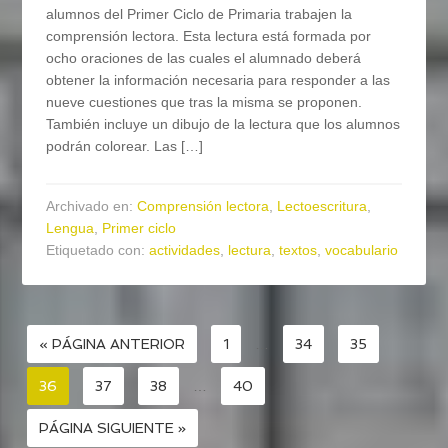
alumnos del Primer Ciclo de Primaria trabajen la
comprensión lectora. Esta lectura está formada por
ocho oraciones de las cuales el alumnado deberá
obtener la información necesaria para responder a las
nueve cuestiones que tras la misma se proponen.
También incluye un dibujo de la lectura que los alumnos
podrán colorear. Las […]
Archivado en:
Comprensión lectora
,
Lectoescritura
,
Lengua
,
Primer ciclo
Etiquetado con:
actividades
,
lectura
,
textos
,
vocabulario
« PÁGINA ANTERIOR
1
…
34
35
36
37
38
…
40
PÁGINA SIGUIENTE »