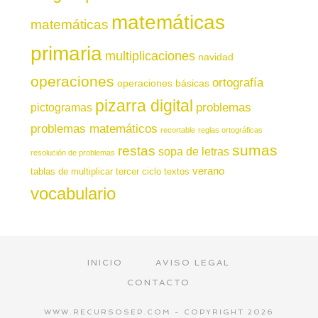
matemáticas
matemáticas
primaria
multiplicaciones
navidad
operaciones
ortografía
operaciones básicas
pizarra digital
pictogramas
problemas
problemas matemáticos
recortable
reglas ortográficas
sumas
restas
sopa de letras
resolución de problemas
verano
tablas de multiplicar
tercer ciclo
textos
vocabulario
INICIO
AVISO LEGAL
CONTACTO
WWW.RECURSOSEP.COM - COPYRIGHT 2026