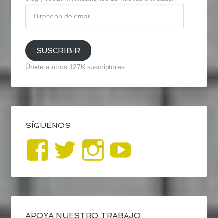
Dirección
de
email
SUSCRIBIR
Únete a otros 127K suscriptores
SÍGUENOS
Ver
Ver
Ver
YouTub
perfil
perfil
perfil
de
de
de
APOYA NUESTRO TRABAJO