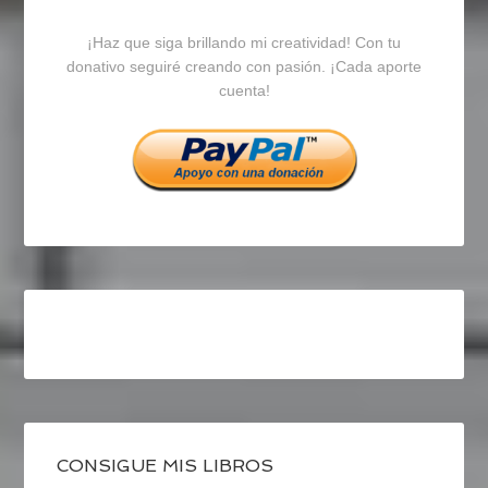
blogrecursosep
recursosep
recursosep
¡Haz que siga brillando mi creatividad! Con tu
en
en
en
donativo seguiré creando con pasión. ¡Cada aporte
cuenta!
Facebook
Twitter
Instagram
CONSIGUE MIS LIBROS