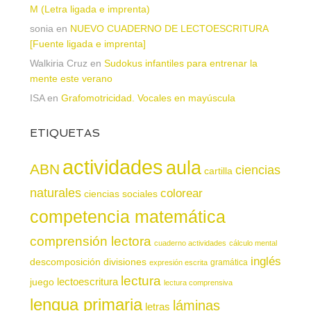
M (Letra ligada e imprenta)
sonia
en
NUEVO CUADERNO DE LECTOESCRITURA
[Fuente ligada e imprenta]
Walkiria Cruz
en
Sudokus infantiles para entrenar la
mente este verano
ISA
en
Grafomotricidad. Vocales en mayúscula
ETIQUETAS
actividades
aula
ABN
ciencias
cartilla
naturales
colorear
ciencias sociales
competencia matemática
comprensión lectora
cuaderno actividades
cálculo mental
inglés
descomposición
divisiones
gramática
expresión escrita
lectura
juego
lectoescritura
lectura comprensiva
lengua primaria
láminas
letras