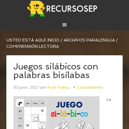
USTED ESTÁ AQUÍ:
INICIO
/
ARCHIVOS PARA
LENGUA
/
COMPRENSIÓN LECTORA
Juegos silábicos con
palabras bisílabas
30 junio, 2017
por
Fran Franco
3 comentarios
La