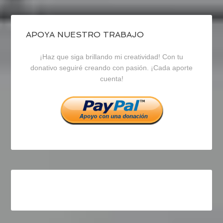
de
de
de
blogrecursosep
recursosep
recursosep
APOYA NUESTRO TRABAJO
¡Haz que siga brillando mi creatividad! Con tu
en
en
en
donativo seguiré creando con pasión. ¡Cada aporte
cuenta!
Facebook
Twitter
Instagram