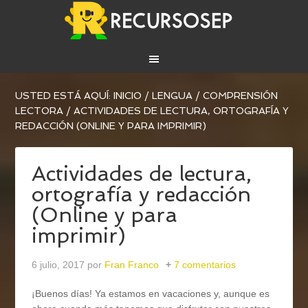
USTED ESTÁ AQUÍ:
INICIO
/
LENGUA
/
COMPRENSIÓN
LECTORA
/
ACTIVIDADES DE LECTURA, ORTOGRAFÍA Y
REDACCIÓN (ONLINE Y PARA IMPRIMIR)
Actividades de lectura,
ortografía y redacción
(Online y para
imprimir)
6 julio, 2017
por
Fran Franco
7 comentarios
¡Buenos días! Ya estamos en vacaciones y, aunque es