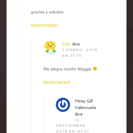
gracias y saludos
RESPONDER
Fran
dice
3 ENERO, 2019
EN 21:55
Me alegra mucho Maggie
RESPONDER
Mirey Gill
Valenzuela
dice
13
SEPTIEMBRE,
2019 EN 07:31