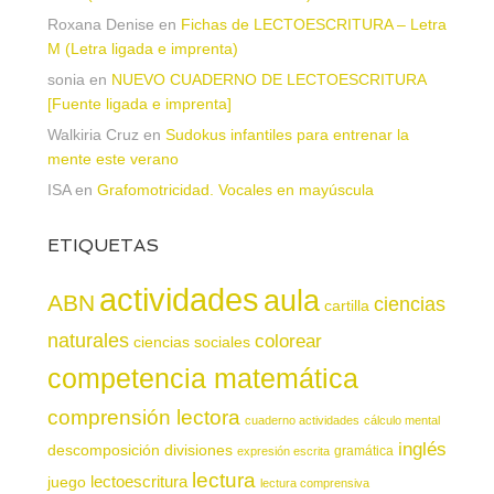
Roxana Denise
en
Fichas de LECTOESCRITURA – Letra
M (Letra ligada e imprenta)
sonia
en
NUEVO CUADERNO DE LECTOESCRITURA
[Fuente ligada e imprenta]
Walkiria Cruz
en
Sudokus infantiles para entrenar la
mente este verano
ISA
en
Grafomotricidad. Vocales en mayúscula
ETIQUETAS
actividades
aula
ABN
ciencias
cartilla
naturales
colorear
ciencias sociales
competencia matemática
comprensión lectora
cuaderno actividades
cálculo mental
inglés
descomposición
divisiones
gramática
expresión escrita
lectura
juego
lectoescritura
lectura comprensiva