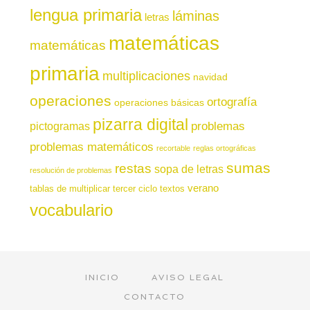
lengua primaria
láminas
letras
matemáticas
matemáticas
primaria
multiplicaciones
navidad
operaciones
ortografía
operaciones básicas
pizarra digital
pictogramas
problemas
problemas matemáticos
recortable
reglas ortográficas
sumas
restas
sopa de letras
resolución de problemas
verano
tablas de multiplicar
tercer ciclo
textos
vocabulario
INICIO
AVISO LEGAL
CONTACTO