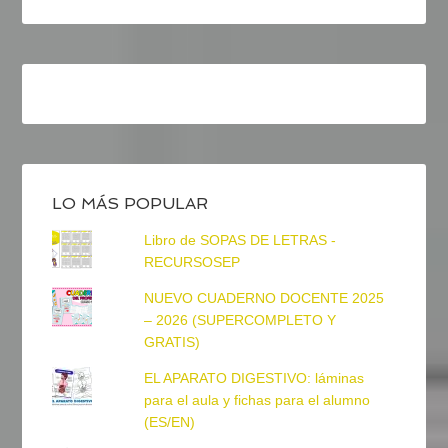
LO MÁS POPULAR
Libro de SOPAS DE LETRAS -
RECURSOSEP
NUEVO CUADERNO DOCENTE 2025
– 2026 (SUPERCOMPLETO Y
GRATIS)
EL APARATO DIGESTIVO: láminas
para el aula y fichas para el alumno
(ES/EN)