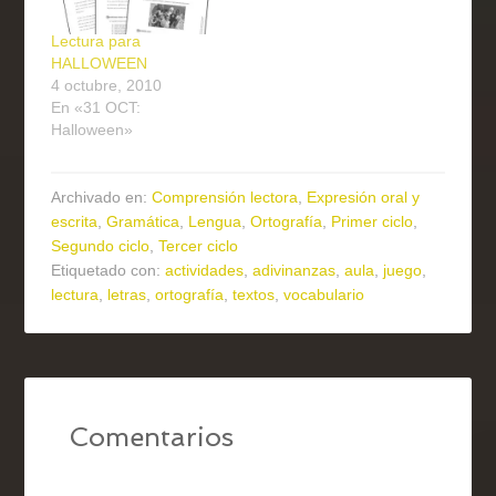
Lectura para
HALLOWEEN
4 octubre, 2010
En «31 OCT:
Halloween»
Archivado en:
Comprensión lectora
,
Expresión oral y
escrita
,
Gramática
,
Lengua
,
Ortografía
,
Primer ciclo
,
Segundo ciclo
,
Tercer ciclo
Etiquetado con:
actividades
,
adivinanzas
,
aula
,
juego
,
lectura
,
letras
,
ortografía
,
textos
,
vocabulario
Comentarios