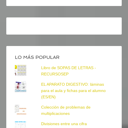
LO MÁS POPULAR
Libro de SOPAS DE LETRAS -
RECURSOSEP
EL APARATO DIGESTIVO: láminas
para el aula y fichas para el alumno
(ES/EN)
Colección de problemas de
multiplicaciones
Divisiones entre una cifra