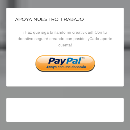
de
de
de
blogrecursosep
recursosep
recursosep
APOYA NUESTRO TRABAJO
¡Haz que siga brillando mi creatividad! Con tu
en
en
en
donativo seguiré creando con pasión. ¡Cada aporte
cuenta!
Facebook
Twitter
Instagram