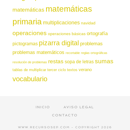
matemáticas
matemáticas
primaria
multiplicaciones
navidad
operaciones
ortografía
operaciones básicas
pizarra digital
pictogramas
problemas
problemas matemáticos
recortable
reglas ortográficas
sumas
restas
sopa de letras
resolución de problemas
verano
tablas de multiplicar
tercer ciclo
textos
vocabulario
INICIO
AVISO LEGAL
CONTACTO
WWW.RECURSOSEP.COM - COPYRIGHT 2026