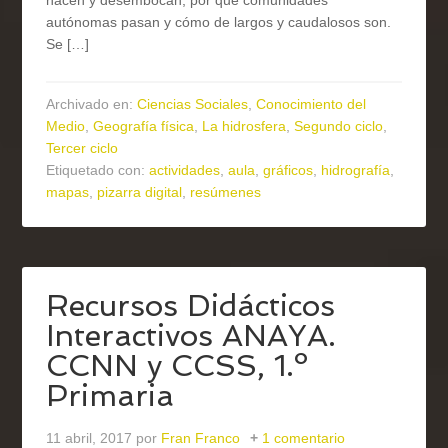
nacen y desembocan, por qué comunidades
autónomas pasan y cómo de largos y caudalosos son.
Se […]
Archivado en:
Ciencias Sociales
,
Conocimiento del
Medio
,
Geografía física
,
La hidrosfera
,
Segundo ciclo
,
Tercer ciclo
Etiquetado con:
actividades
,
aula
,
gráficos
,
hidrografía
,
mapas
,
pizarra digital
,
resúmenes
Recursos Didácticos
Interactivos ANAYA.
CCNN y CCSS, 1.º
Primaria
11 abril, 2017
por
Fran Franco
1 comentario