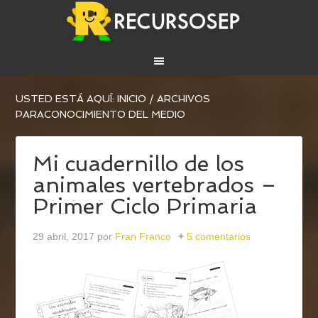
USTED ESTÁ AQUÍ:
INICIO
/
ARCHIVOS
PARACONOCIMIENTO DEL MEDIO
Mi cuadernillo de los
animales vertebrados –
Primer Ciclo Primaria
29 abril, 2017
por
Fran Franco
5 comentarios