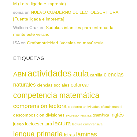
M (Letra ligada e imprenta)
sonia
en
NUEVO CUADERNO DE LECTOESCRITURA
[Fuente ligada e imprenta]
Walkiria Cruz
en
Sudokus infantiles para entrenar la
mente este verano
ISA
en
Grafomotricidad. Vocales en mayúscula
ETIQUETAS
actividades
aula
ABN
ciencias
cartilla
naturales
colorear
ciencias sociales
competencia matemática
comprensión lectora
cuaderno actividades
cálculo mental
inglés
descomposición
divisiones
gramática
expresión escrita
lectura
juego
lectoescritura
lectura comprensiva
lengua primaria
láminas
letras