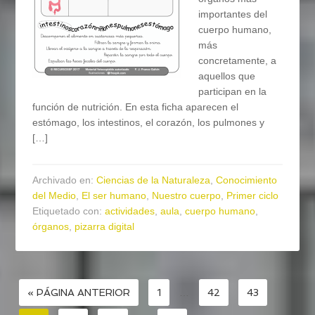
importantes del
cuerpo humano,
más
concretamente, a
aquellos que
participan en la
función de nutrición. En esta ficha aparecen el
estómago, los intestinos, el corazón, los pulmones y
[…]
Archivado en:
Ciencias de la Naturaleza
,
Conocimiento
del Medio
,
El ser humano
,
Nuestro cuerpo
,
Primer ciclo
Etiquetado con:
actividades
,
aula
,
cuerpo humano
,
órganos
,
pizarra digital
« PÁGINA ANTERIOR
1
…
42
43