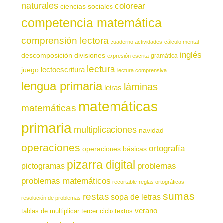
naturales
colorear
ciencias sociales
competencia matemática
comprensión lectora
cuaderno actividades
cálculo mental
inglés
descomposición
divisiones
gramática
expresión escrita
lectura
juego
lectoescritura
lectura comprensiva
lengua primaria
láminas
letras
matemáticas
matemáticas
primaria
multiplicaciones
navidad
operaciones
ortografía
operaciones básicas
pizarra digital
pictogramas
problemas
problemas matemáticos
recortable
reglas ortográficas
sumas
restas
sopa de letras
resolución de problemas
verano
tablas de multiplicar
tercer ciclo
textos