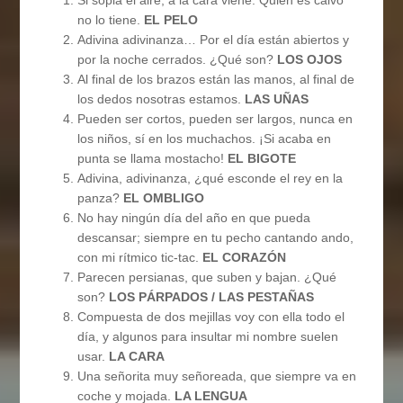
Si sopla el aire, a la cara viene. Quien es calvo
no lo tiene.
EL PELO
Adivina adivinanza… Por el día están abiertos y
por la noche cerrados. ¿Qué son?
LOS OJOS
Al final de los brazos están las manos, al final de
los dedos nosotras estamos.
LAS UÑAS
Pueden ser cortos, pueden ser largos, nunca en
los niños, sí en los muchachos. ¡Si acaba en
punta se llama mostacho!
EL BIGOTE
Adivina, adivinanza, ¿qué esconde el rey en la
panza?
EL OMBLIGO
No hay ningún día del año en que pueda
descansar; siempre en tu pecho cantando ando,
con mi rítmico tic-tac.
EL CORAZÓN
Parecen persianas, que suben y bajan. ¿Qué
son?
LOS PÁRPADOS / LAS PESTAÑAS
Compuesta de dos mejillas voy con ella todo el
día, y algunos para insultar mi nombre suelen
usar.
LA CARA
Una señorita muy señoreada, que siempre va en
coche y mojada.
LA LENGUA