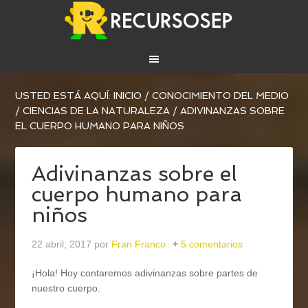
USTED ESTÁ AQUÍ:
INICIO
/
CONOCIMIENTO DEL MEDIO
/
CIENCIAS DE LA NATURALEZA
/
ADIVINANZAS SOBRE
EL CUERPO HUMANO PARA NIÑOS
Adivinanzas sobre el
cuerpo humano para
niños
22 abril, 2017
por
Fran Franco
5 comentarios
¡Hola! Hoy contaremos adivinanzas sobre partes de
nuestro cuerpo.