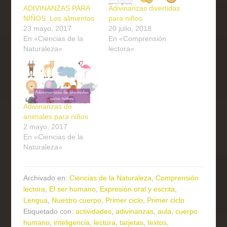
ADIVINANZAS PARA
Adivinanzas divertidas
NIÑOS. Los alimentos
para niños
23 mayo, 2017
20 julio, 2018
En «Ciencias de la
En «Comprensión
Naturaleza»
lectora»
Adivinanzas de
animales para niños
2 mayo, 2017
En «Ciencias de la
Naturaleza»
Archivado en:
Ciencias de la Naturaleza
,
Comprensión
lectora
,
El ser humano
,
Expresión oral y escrita
,
Lengua
,
Nuestro cuerpo
,
Primer ciclo
,
Primer ciclo
Etiquetado con:
actividades
,
adivinanzas
,
aula
,
cuerpo
humano
,
inteligencia
,
lectura
,
tarjetas
,
textos
,