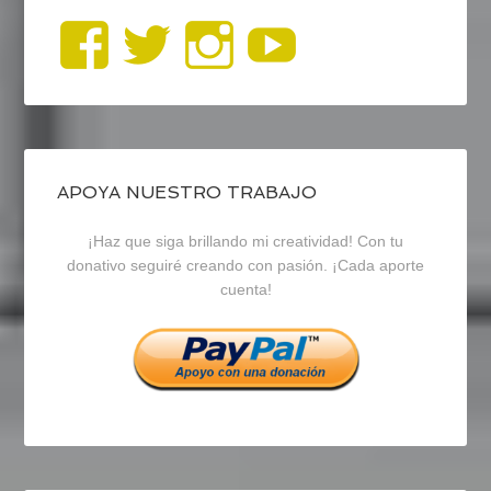
Ver
Ver
Ver
YouTub
perfil
perfil
perfil
de
de
de
blogrecursosep
recursosep
recursosep
APOYA NUESTRO TRABAJO
¡Haz que siga brillando mi creatividad! Con tu
en
en
en
donativo seguiré creando con pasión. ¡Cada aporte
cuenta!
Facebook
Twitter
Instagram