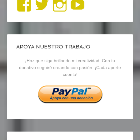
Ver
Ver
Ver
YouTub
perfil
perfil
perfil
de
de
de
blogrecursosep
recursosep
recursosep
APOYA NUESTRO TRABAJO
¡Haz que siga brillando mi creatividad! Con tu
en
en
en
donativo seguiré creando con pasión. ¡Cada aporte
cuenta!
Facebook
Twitter
Instagram