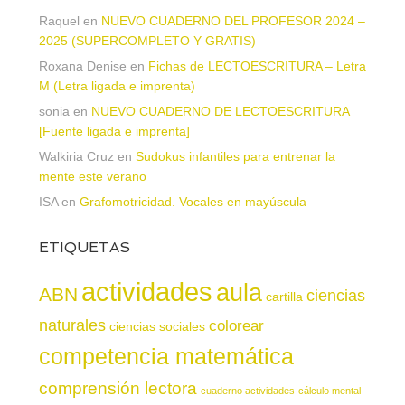
Raquel
en
NUEVO CUADERNO DEL PROFESOR 2024 –
2025 (SUPERCOMPLETO Y GRATIS)
Roxana Denise
en
Fichas de LECTOESCRITURA – Letra
M (Letra ligada e imprenta)
sonia
en
NUEVO CUADERNO DE LECTOESCRITURA
[Fuente ligada e imprenta]
Walkiria Cruz
en
Sudokus infantiles para entrenar la
mente este verano
ISA
en
Grafomotricidad. Vocales en mayúscula
ETIQUETAS
actividades
aula
ABN
ciencias
cartilla
naturales
colorear
ciencias sociales
competencia matemática
comprensión lectora
cuaderno actividades
cálculo mental