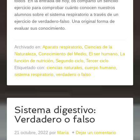
todos En la entrada de hoy, os comparto un sencillo
ejercicio para comprobar cuánto conocen nuestros
alumnos sobre el sistema respiratorio a través de un
ejercicio de verdadero-falso. Una original forma de
evaluar sus conocimiento.
Archivado en:
Aparato respiratorio
,
Ciencias de la
Naturaleza
,
Conocimiento del Medio
,
El ser humano
,
La
función de nutrición
,
Segundo ciclo
,
Tercer ciclo
Etiquetado con:
ciencias naturales
,
cuerpo humano
,
sistema respiratorio
,
verdadero o falso
Sistema digestivo:
Verdadero o falso
21 octubre, 2022
por
María
Dejar un comentario