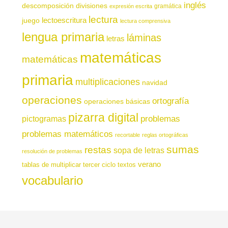
inglés
descomposición
divisiones
gramática
expresión escrita
lectura
juego
lectoescritura
lectura comprensiva
lengua primaria
láminas
letras
matemáticas
matemáticas
primaria
multiplicaciones
navidad
operaciones
ortografía
operaciones básicas
pizarra digital
pictogramas
problemas
problemas matemáticos
recortable
reglas ortográficas
sumas
restas
sopa de letras
resolución de problemas
verano
tablas de multiplicar
tercer ciclo
textos
vocabulario