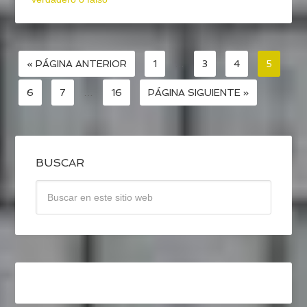
« PÁGINA ANTERIOR
1
…
3
4
5
6
7
…
16
PÁGINA SIGUIENTE »
BUSCAR