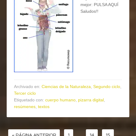
mejor: PULSA AQUÍ
Saludos!!
Archivado en:
Ciencias de la Naturaleza
,
Segundo ciclo
,
Tercer ciclo
Etiquetado con:
cuerpo humano
,
pizarra digital
,
resúmenes
,
textos
« PÁGINA ANTERIOR
1
…
14
15