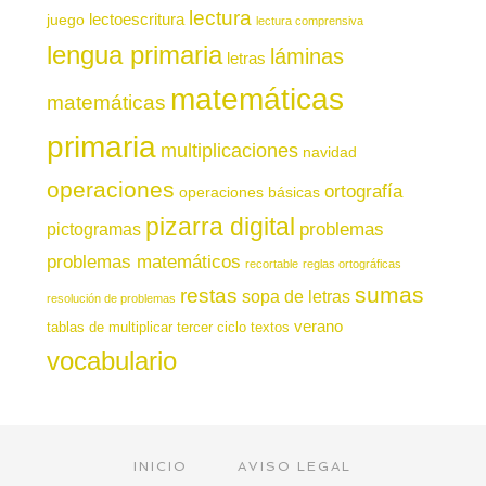
lectura
juego
lectoescritura
lectura comprensiva
lengua primaria
láminas
letras
matemáticas
matemáticas
primaria
multiplicaciones
navidad
operaciones
ortografía
operaciones básicas
pizarra digital
pictogramas
problemas
problemas matemáticos
recortable
reglas ortográficas
sumas
restas
sopa de letras
resolución de problemas
verano
tablas de multiplicar
tercer ciclo
textos
vocabulario
INICIO
AVISO LEGAL