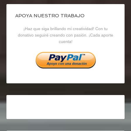
de
de
de
blogrecursosep
recursosep
recursosep
APOYA NUESTRO TRABAJO
¡Haz que siga brillando mi creatividad! Con tu
en
en
en
donativo seguiré creando con pasión. ¡Cada aporte
cuenta!
Facebook
Twitter
Instagram