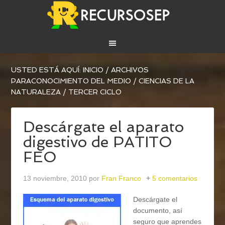
USTED ESTÁ AQUÍ:
INICIO
/
ARCHIVOS
PARA
CONOCIMIENTO DEL MEDIO
/
CIENCIAS DE LA
NATURALEZA
/
TERCER CICLO
Descárgate el aparato
digestivo de PATITO
FEO
13 noviembre, 2010
por
Fran Franco
5 comentarios
Descárgate el
documento, así
seguro que aprendes