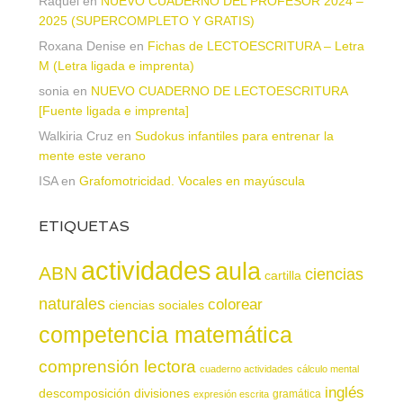
Raquel
en
NUEVO CUADERNO DEL PROFESOR 2024 –
2025 (SUPERCOMPLETO Y GRATIS)
Roxana Denise
en
Fichas de LECTOESCRITURA – Letra
M (Letra ligada e imprenta)
sonia
en
NUEVO CUADERNO DE LECTOESCRITURA
[Fuente ligada e imprenta]
Walkiria Cruz
en
Sudokus infantiles para entrenar la
mente este verano
ISA
en
Grafomotricidad. Vocales en mayúscula
ETIQUETAS
actividades
aula
ABN
ciencias
cartilla
naturales
colorear
ciencias sociales
competencia matemática
comprensión lectora
cuaderno actividades
cálculo mental
inglés
descomposición
divisiones
gramática
expresión escrita