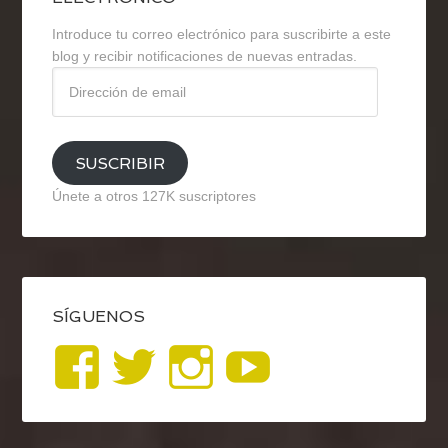
Introduce tu correo electrónico para suscribirte a este
blog y recibir notificaciones de nuevas entradas.
Dirección
de
email
SUSCRIBIR
Únete a otros 127K suscriptores
SÍGUENOS
Ver
Ver
Ver
YouTub
perfil
perfil
perfil