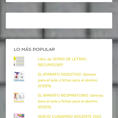
LO MÁS POPULAR
Libro de SOPAS DE LETRAS -
RECURSOSEP
EL APARATO DIGESTIVO: láminas
para el aula y fichas para el alumno
(ES/EN)
EL APARATO RESPIRATORIO: láminas
para el aula y fichas para el alumno
(ES/EN)
NUEVO CUADERNO DOCENTE 2025