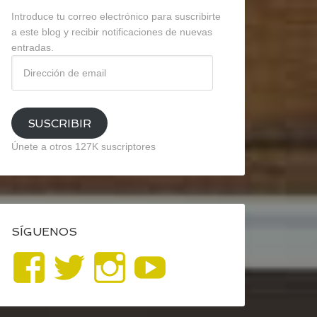
Introduce tu correo electrónico para suscribirte
a este blog y recibir notificaciones de nuevas
entradas.
Dirección
de
email
SUSCRIBIR
Únete a otros 127K suscriptores
SÍGUENOS
Ver
Ver
Ver
YouTube
perfil
perfil
perfil