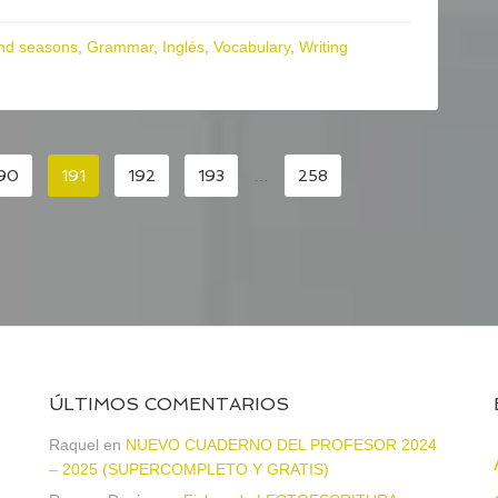
nd seasons
,
Grammar
,
Inglés
,
Vocabulary
,
Writing
90
191
192
193
…
258
ÚLTIMOS COMENTARIOS
a
Raquel
en
NUEVO CUADERNO DEL PROFESOR 2024
– 2025 (SUPERCOMPLETO Y GRATIS)