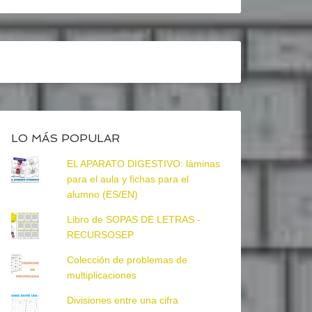
LO MÁS POPULAR
EL APARATO DIGESTIVO: láminas
para el aula y fichas para el
alumno (ES/EN)
Libro de SOPAS DE LETRAS -
RECURSOSEP
Colección de problemas de
multiplicaciones
Divisiones entre una cifra