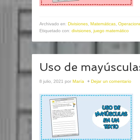
Archivado en:
Divisiones
,
Matemáticas
,
Operacion
Etiquetado con:
divisiones
,
juego matemático
Uso de mayúsculas
8 julio, 2021
por
María
Dejar un comentario