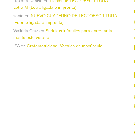
Roxana Denise
en
Fichas de LECTOESCRITURA –
Letra M (Letra ligada e imprenta)
sonia
en
NUEVO CUADERNO DE LECTOESCRITURA
[Fuente ligada e imprenta]
Walkiria Cruz
en
Sudokus infantiles para entrenar la
mente este verano
ISA
en
Grafomotricidad. Vocales en mayúscula