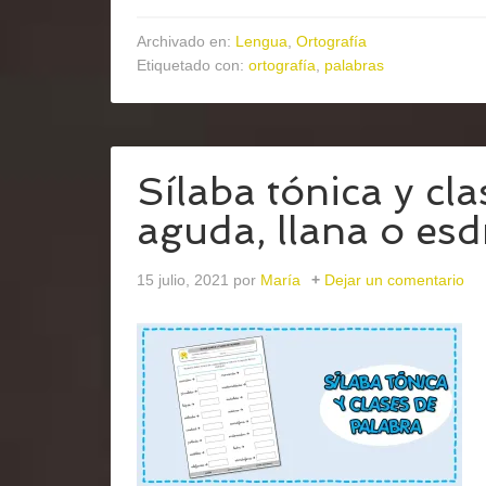
Archivado en:
Lengua
,
Ortografía
Etiquetado con:
ortografía
,
palabras
Sílaba tónica y cla
aguda, llana o esd
15 julio, 2021
por
María
Dejar un comentario