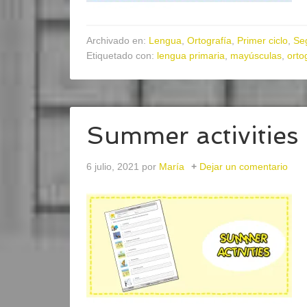
Archivado en:
Lengua
,
Ortografía
,
Primer ciclo
,
Se
Etiquetado con:
lengua primaria
,
mayúsculas
,
orto
Summer activities
6 julio, 2021
por
María
Dejar un comentario