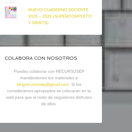
NUEVO CUADERNO DOCENTE
2025 – 2026 (SUPERCOMPLETO
Y GRATIS)
COLABORA CON NOSOTROS
Puedes colaborar con RECURSOSEP
mandándonos tus materiales a
blogrecursosep@gmail.com
. Si los
consideramos apropiados se colocarán en la
web para que el resto de seguidores disfruten
de ellos.