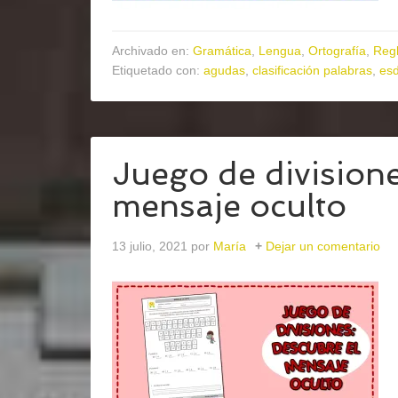
Archivado en:
Gramática
,
Lengua
,
Ortografía
,
Regl
Etiquetado con:
agudas
,
clasificación palabras
,
esd
Juego de divisione
mensaje oculto
13 julio, 2021
por
María
Dejar un comentario