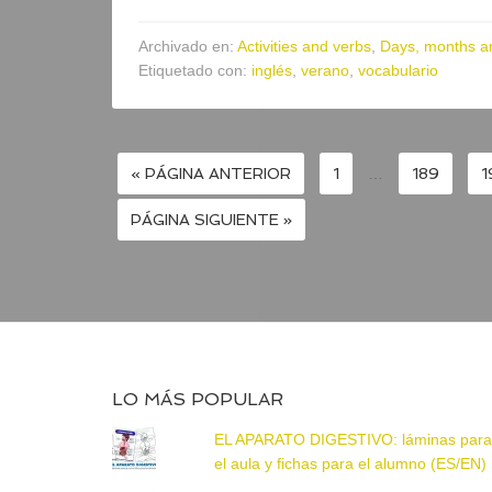
Archivado en:
Activities and verbs
,
Days, months a
Etiquetado con:
inglés
,
verano
,
vocabulario
« PÁGINA ANTERIOR
1
…
189
1
PÁGINA SIGUIENTE »
LO MÁS POPULAR
EL APARATO DIGESTIVO: láminas par
el aula y fichas para el alumno (ES/EN)