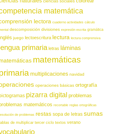
ciencias naturales
colorear
ciencias sociales
competencia matemática
comprensión lectora
cuaderno actividades
cálculo
descomposición
divisiones
gramática
mental
expresión escrita
lectura
inglés
juego
lectoescritura
lectura comprensiva
lengua primaria
láminas
letras
matemáticas
matemáticas
primaria
multiplicaciones
navidad
operaciones
ortografía
operaciones básicas
pizarra digital
pictogramas
problemas
problemas matemáticos
recortable
reglas ortográficas
sumas
restas
sopa de letras
resolución de problemas
verano
tablas de multiplicar
tercer ciclo
textos
vocabulario