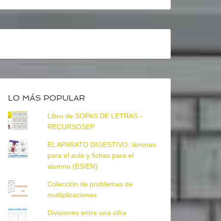
LO MÁS POPULAR
Libro de SOPAS DE LETRAS -
RECURSOSEP
EL APARATO DIGESTIVO: láminas
para el aula y fichas para el
alumno (ES/EN)
Colección de problemas de
multiplicaciones
Divisiones entre una cifra