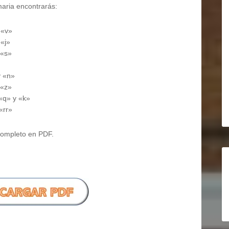
maria encontrarás:
 «v»
 «j»
 «s»
y «n»
 «z»
 «q» y «k»
«rr»
completo en PDF.