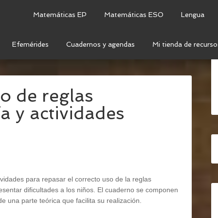
Matemáticas EP
Matemáticas ESO
Lengua
Efemérides
Cuadernos y agendas
Mi tienda de recurso
 CUADERNO DE REGLAS ORTOGRÁFICAS: TEORÍA Y
o de reglas
ía y actividades
idades para repasar el correcto uso de la reglas
resentar dificultades a los niños. El cuaderno se componen
 una parte teórica que facilita su realización.