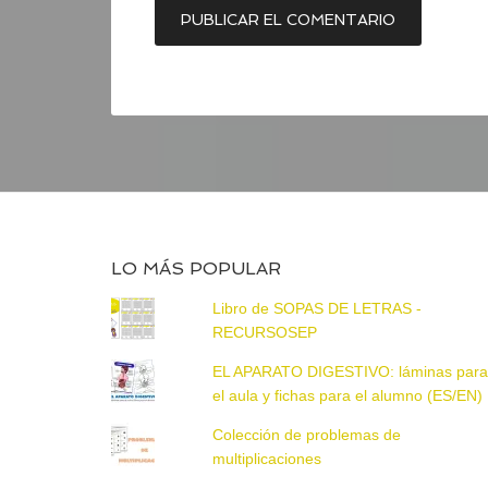
LO MÁS POPULAR
Libro de SOPAS DE LETRAS -
RECURSOSEP
EL APARATO DIGESTIVO: láminas par
el aula y fichas para el alumno (ES/EN)
Colección de problemas de
multiplicaciones