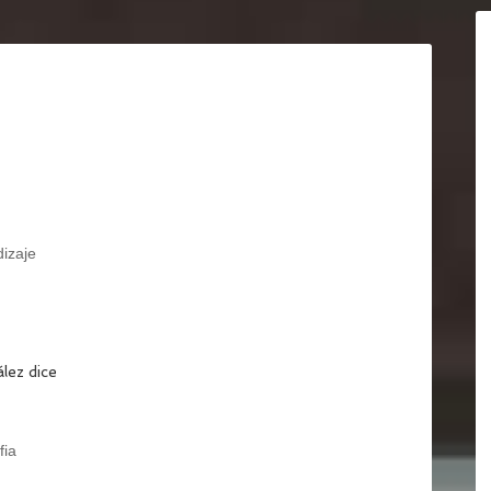
izaje
ález
dice
fia