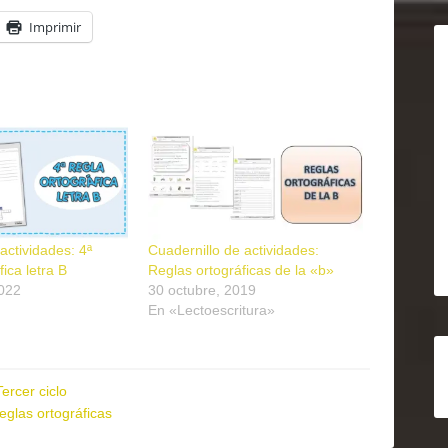
Imprimir
ctividades: 4ª
Cuadernillo de actividades:
ica letra B
Reglas ortográficas de la «b»
2022
30 octubre, 2019
En «Lectoescritura»
Tercer ciclo
reglas ortográficas