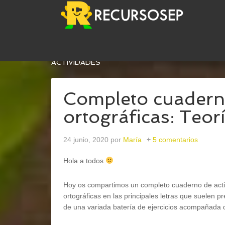
USTED ESTÁ AQUÍ:
INICIO
/
LENGUA
/
COMPLETO
ACTIVIDADES
Completo cuadern
ortográficas: Teor
24 junio, 2020
por
María
5 comentarios
Hola a todos
Hoy os compartimos un completo cuaderno de activ
ortográficas en las principales letras que suelen p
de una variada batería de ejercicios acompañada de