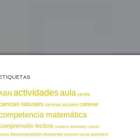
ETIQUETAS
actividades
aula
ABN
cartilla
ciencias naturales
colorear
ciencias sociales
competencia matemática
comprensión lectora
cuaderno actividades
cálculo
descomposición
divisiones
gramática
mental
expresión escrita