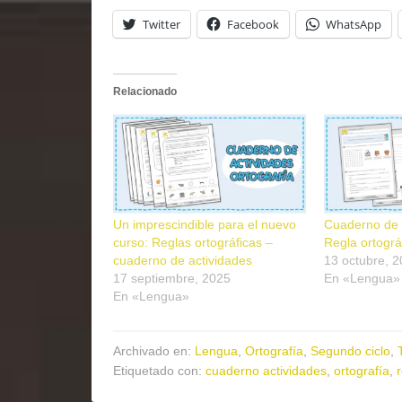
Twitter
Facebook
WhatsApp
Relacionado
Un imprescindible para el nuevo
Cuaderno de a
curso: Reglas ortográficas –
Regla ortográf
cuaderno de actividades
13 octubre, 
17 septiembre, 2025
En «Lengua»
En «Lengua»
Archivado en:
Lengua
,
Ortografía
,
Segundo ciclo
,
Etiquetado con:
cuaderno actividades
,
ortografía
,