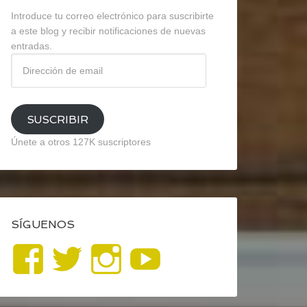
Introduce tu correo electrónico para suscribirte
a este blog y recibir notificaciones de nuevas
entradas.
Dirección
de
email
SUSCRIBIR
Únete a otros 127K suscriptores
SÍGUENOS
Ver
Ver
Ver
YouTube
perfil
perfil
perfil