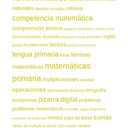
naturales
colorear
ciencias sociales
competencia matemática
comprensión lectora
cuaderno actividades
cálculo mental
inglés
descomposición
divisiones
gramática
expresión escrita
lectura
juego
lectoescritura
lectura comprensiva
lengua primaria
láminas
letras
matemáticas
matemáticas
primaria
multiplicaciones
navidad
operaciones
ortografía
operaciones básicas
pizarra digital
pictogramas
problemas
problemas matemáticos
recortable
reglas ortográficas
sumas
restas
sopa de letras
resolución de problemas
verano
tablas de multiplicar
tercer ciclo
textos