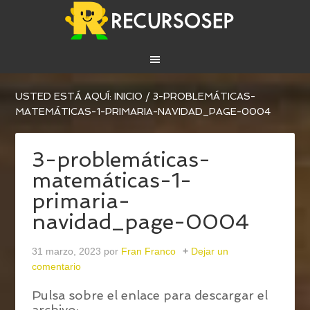
USTED ESTÁ AQUÍ:
INICIO
/
3-PROBLEMÁTICAS-
MATEMÁTICAS-1-PRIMARIA-NAVIDAD_PAGE-0004
3-problemáticas-
matemáticas-1-
primaria-
navidad_page-0004
31 marzo, 2023
por
Fran Franco
Dejar un
comentario
Pulsa sobre el enlace para descargar el
archivo: