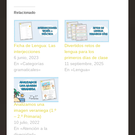
Relacionado
Ficha de Lengua: Las
Divertidos retos de
interjecciones
lengua para los
6 junio, 2023
primeros días de clase
En «Categorías
11 septiembre, 2025
gramaticales»
En «Lengua»
Analizamos una
imagen veraniega (1.º
– 2.º Primaria)
10 julio, 2022
En «Atención a la
diversidad»