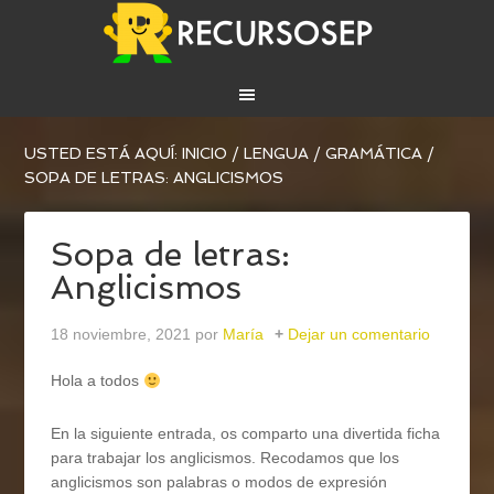
USTED ESTÁ AQUÍ:
INICIO
/
LENGUA
/
GRAMÁTICA
/
SOPA DE LETRAS: ANGLICISMOS
Sopa de letras:
Anglicismos
18 noviembre, 2021
por
María
Dejar un comentario
Hola a todos
En la siguiente entrada, os comparto una divertida ficha
para trabajar los anglicismos. Recodamos que los
anglicismos son palabras o modos de expresión