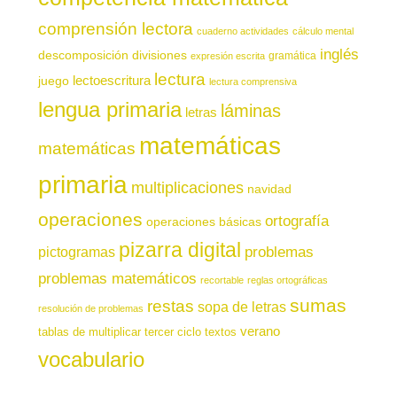
comprensión lectora
cuaderno actividades
cálculo mental
inglés
descomposición
divisiones
gramática
expresión escrita
lectura
juego
lectoescritura
lectura comprensiva
lengua primaria
láminas
letras
matemáticas
matemáticas
primaria
multiplicaciones
navidad
operaciones
ortografía
operaciones básicas
pizarra digital
pictogramas
problemas
problemas matemáticos
recortable
reglas ortográficas
sumas
restas
sopa de letras
resolución de problemas
verano
tablas de multiplicar
tercer ciclo
textos
vocabulario