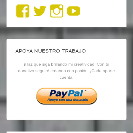
Ver
Ver
Ver
YouTub
perfil
perfil
perfil
de
de
de
blogrecursosep
recursosep
recursosep
APOYA NUESTRO TRABAJO
¡Haz que siga brillando mi creatividad! Con tu
en
en
en
donativo seguiré creando con pasión. ¡Cada aporte
cuenta!
Facebook
Twitter
Instagram