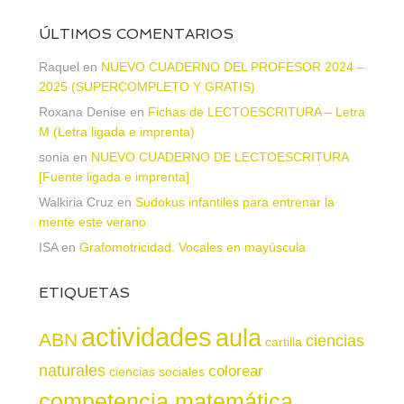
ÚLTIMOS COMENTARIOS
Raquel
en
NUEVO CUADERNO DEL PROFESOR 2024 –
2025 (SUPERCOMPLETO Y GRATIS)
Roxana Denise
en
Fichas de LECTOESCRITURA – Letra
M (Letra ligada e imprenta)
sonia
en
NUEVO CUADERNO DE LECTOESCRITURA
[Fuente ligada e imprenta]
Walkiria Cruz
en
Sudokus infantiles para entrenar la
mente este verano
ISA
en
Grafomotricidad. Vocales en mayúscula
ETIQUETAS
actividades
aula
ABN
ciencias
cartilla
naturales
colorear
ciencias sociales
competencia matemática