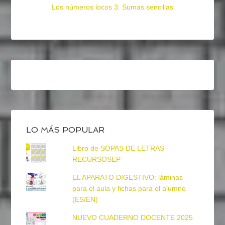
Los números locos 3: Sumas sencillas
LO MÁS POPULAR
Libro de SOPAS DE LETRAS -
RECURSOSEP
EL APARATO DIGESTIVO: láminas
para el aula y fichas para el alumno
(ES/EN)
NUEVO CUADERNO DOCENTE 2025