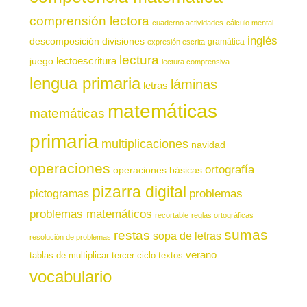
comprensión lectora
cuaderno actividades
cálculo mental
inglés
descomposición
divisiones
gramática
expresión escrita
lectura
juego
lectoescritura
lectura comprensiva
lengua primaria
láminas
letras
matemáticas
matemáticas
primaria
multiplicaciones
navidad
operaciones
ortografía
operaciones básicas
pizarra digital
pictogramas
problemas
problemas matemáticos
recortable
reglas ortográficas
sumas
restas
sopa de letras
resolución de problemas
verano
tablas de multiplicar
tercer ciclo
textos
vocabulario