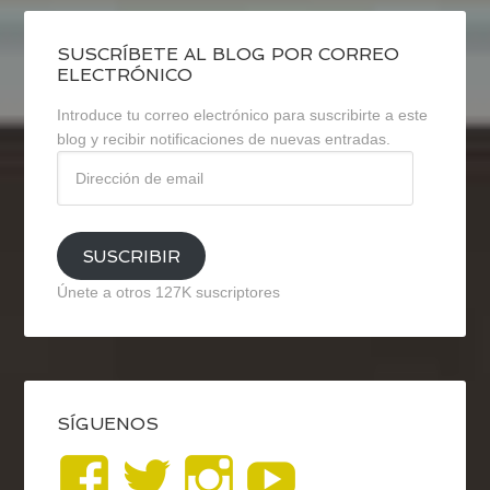
SUSCRÍBETE AL BLOG POR CORREO
ELECTRÓNICO
Introduce tu correo electrónico para suscribirte a este
blog y recibir notificaciones de nuevas entradas.
Dirección
de
email
SUSCRIBIR
Únete a otros 127K suscriptores
SÍGUENOS
Ver
Ver
Ver
YouTub