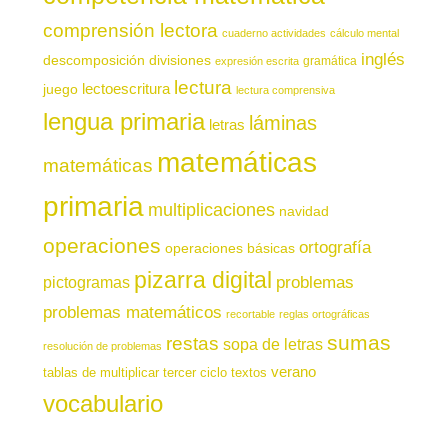
comprensión lectora
cuaderno actividades
cálculo mental
inglés
descomposición
divisiones
gramática
expresión escrita
lectura
juego
lectoescritura
lectura comprensiva
lengua primaria
láminas
letras
matemáticas
matemáticas
primaria
multiplicaciones
navidad
operaciones
ortografía
operaciones básicas
pizarra digital
pictogramas
problemas
problemas matemáticos
recortable
reglas ortográficas
sumas
restas
sopa de letras
resolución de problemas
verano
tablas de multiplicar
tercer ciclo
textos
vocabulario