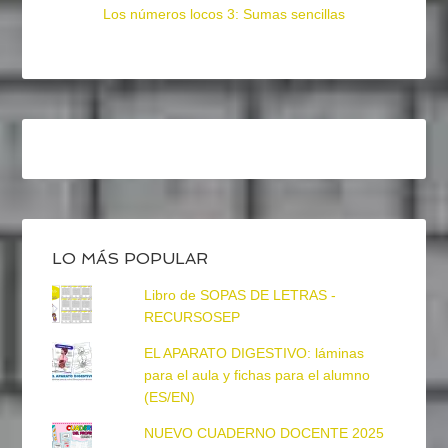
Los números locos 3: Sumas sencillas
LO MÁS POPULAR
Libro de SOPAS DE LETRAS -
RECURSOSEP
EL APARATO DIGESTIVO: láminas
para el aula y fichas para el alumno
(ES/EN)
NUEVO CUADERNO DOCENTE 2025