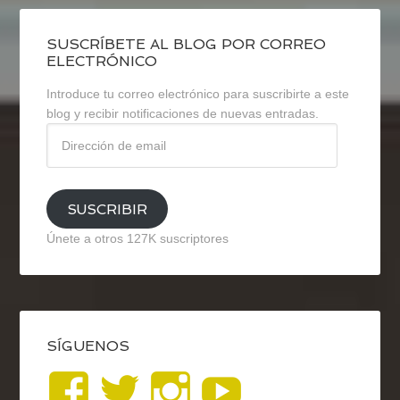
SUSCRÍBETE AL BLOG POR CORREO
ELECTRÓNICO
Introduce tu correo electrónico para suscribirte a este
blog y recibir notificaciones de nuevas entradas.
Dirección
de
email
SUSCRIBIR
Únete a otros 127K suscriptores
SÍGUENOS
Ver
Ver
Ver
YouTub