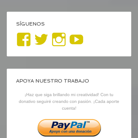
SÍGUENOS
Ver
Ver
Ver
YouTub
perfil
perfil
perfil
de
de
de
blogrecursosep
recursosep
recursosep
APOYA NUESTRO TRABAJO
¡Haz que siga brillando mi creatividad! Con tu
en
en
en
donativo seguiré creando con pasión. ¡Cada aporte
cuenta!
Facebook
Twitter
Instagram