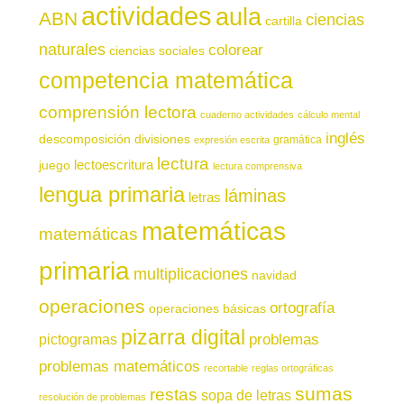
actividades
aula
ABN
ciencias
cartilla
naturales
colorear
ciencias sociales
competencia matemática
comprensión lectora
cuaderno actividades
cálculo mental
inglés
descomposición
divisiones
gramática
expresión escrita
lectura
juego
lectoescritura
lectura comprensiva
lengua primaria
láminas
letras
matemáticas
matemáticas
primaria
multiplicaciones
navidad
operaciones
ortografía
operaciones básicas
pizarra digital
pictogramas
problemas
problemas matemáticos
recortable
reglas ortográficas
sumas
restas
sopa de letras
resolución de problemas