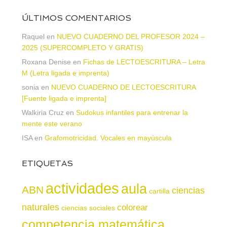
ÚLTIMOS COMENTARIOS
Raquel
en
NUEVO CUADERNO DEL PROFESOR 2024 –
2025 (SUPERCOMPLETO Y GRATIS)
Roxana Denise
en
Fichas de LECTOESCRITURA – Letra
M (Letra ligada e imprenta)
sonia
en
NUEVO CUADERNO DE LECTOESCRITURA
[Fuente ligada e imprenta]
Walkiria Cruz
en
Sudokus infantiles para entrenar la
mente este verano
ISA
en
Grafomotricidad. Vocales en mayúscula
ETIQUETAS
actividades
aula
ABN
ciencias
cartilla
naturales
colorear
ciencias sociales
competencia matemática