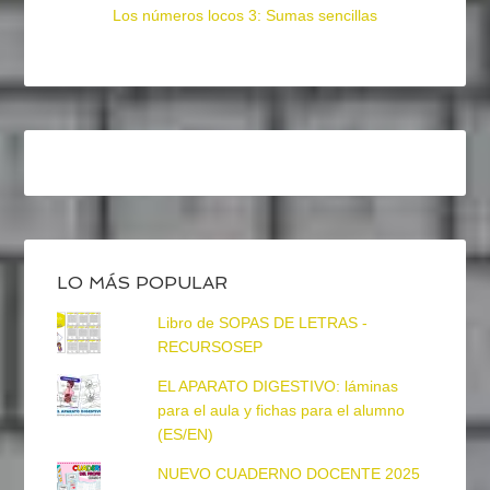
Los números locos 3: Sumas sencillas
LO MÁS POPULAR
Libro de SOPAS DE LETRAS -
RECURSOSEP
EL APARATO DIGESTIVO: láminas
para el aula y fichas para el alumno
(ES/EN)
NUEVO CUADERNO DOCENTE 2025