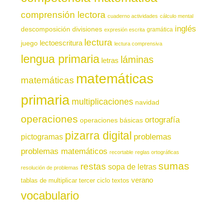
comprensión lectora
cuaderno actividades
cálculo mental
inglés
descomposición
divisiones
gramática
expresión escrita
lectura
juego
lectoescritura
lectura comprensiva
lengua primaria
láminas
letras
matemáticas
matemáticas
primaria
multiplicaciones
navidad
operaciones
ortografía
operaciones básicas
pizarra digital
pictogramas
problemas
problemas matemáticos
recortable
reglas ortográficas
sumas
restas
sopa de letras
resolución de problemas
verano
tablas de multiplicar
tercer ciclo
textos
vocabulario