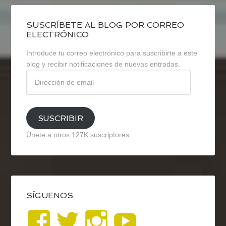
SUSCRÍBETE AL BLOG POR CORREO
ELECTRÓNICO
Introduce tu correo electrónico para suscribirte a este
blog y recibir notificaciones de nuevas entradas.
Dirección
de
email
SUSCRIBIR
Únete a otros 127K suscriptores
SÍGUENOS
Ver
Ver
Ver
YouTub