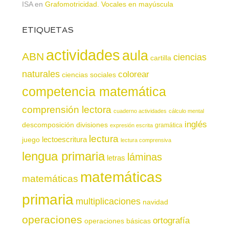
ISA
en
Grafomotricidad. Vocales en mayúscula
ETIQUETAS
actividades
aula
ABN
ciencias
cartilla
naturales
colorear
ciencias sociales
competencia matemática
comprensión lectora
cuaderno actividades
cálculo mental
inglés
descomposición
divisiones
gramática
expresión escrita
lectura
juego
lectoescritura
lectura comprensiva
lengua primaria
láminas
letras
matemáticas
matemáticas
primaria
multiplicaciones
navidad
operaciones
ortografía
operaciones básicas