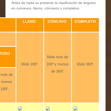
Antes de nada os presento la clasificación de ángulos
en convexos, llanos, cóncavos y completos.
LLANO
CÓNCAVO
COMPLETO
TUSO
Mide más de
Mide 180º.
180º y menos
Mide 360º.
de 360º.
 más de
y menos
 180º.