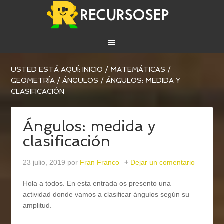
USTED ESTÁ AQUÍ:
INICIO
/
MATEMÁTICAS
/
GEOMETRÍA
/
ÁNGULOS
/
ÁNGULOS: MEDIDA Y
CLASIFICACIÓN
Ángulos: medida y
clasificación
23 julio, 2019
por
Fran Franco
Dejar un comentario
Hola a todos. En esta entrada os presento una
actividad donde vamos a clasificar ángulos según su
amplitud.