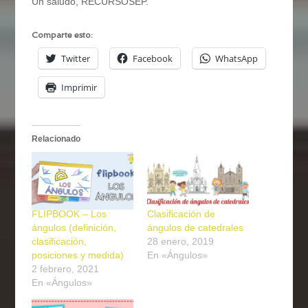
Un saludo, RECURSOSEP.
Comparte esto:
Twitter
Facebook
WhatsApp
Imprimir
Relacionado
FLIPBOOK – Los
Clasificación de
ángulos (definición,
ángulos de catedrales
clasificación,
28 enero, 2019
posiciones y medida)
En «Ángulos»
2 febrero, 2021
En «Ángulos»