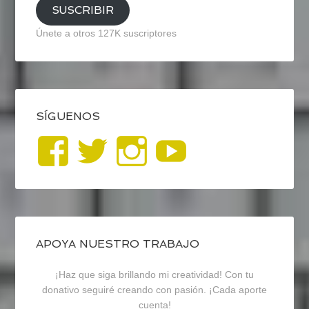
SUSCRIBIR
Únete a otros 127K suscriptores
SÍGUENOS
Ver
Ver
Ver
YouTub
perfil
perfil
perfil
de
de
de
blogrecursosep
recursosep
recursosep
APOYA NUESTRO TRABAJO
¡Haz que siga brillando mi creatividad! Con tu
en
en
en
donativo seguiré creando con pasión. ¡Cada aporte
cuenta!