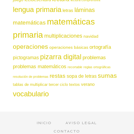
lengua primaria
láminas
letras
matemáticas
matemáticas
primaria
multiplicaciones
navidad
operaciones
ortografía
operaciones básicas
pizarra digital
pictogramas
problemas
problemas matemáticos
recortable
reglas ortográficas
sumas
restas
sopa de letras
resolución de problemas
verano
tablas de multiplicar
tercer ciclo
textos
vocabulario
INICIO
AVISO LEGAL
CONTACTO