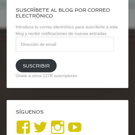
SUSCRÍBETE AL BLOG POR CORREO
ELECTRÓNICO
Introduce tu correo electrónico para suscribirte a este
blog y recibir notificaciones de nuevas entradas.
Dirección
de
email
SUSCRIBIR
Únete a otros 127K suscriptores
SÍGUENOS
Ver
Ver
Ver
YouTub