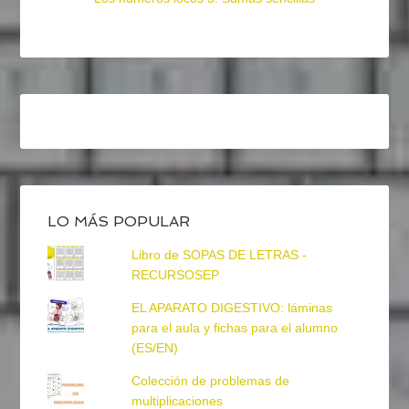
LO MÁS POPULAR
Libro de SOPAS DE LETRAS -
RECURSOSEP
EL APARATO DIGESTIVO: láminas
para el aula y fichas para el alumno
(ES/EN)
Colección de problemas de
multiplicaciones