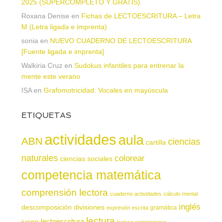
2025 (SUPERCOMPLETO Y GRATIS)
Roxana Denise
en
Fichas de LECTOESCRITURA – Letra
M (Letra ligada e imprenta)
sonia
en
NUEVO CUADERNO DE LECTOESCRITURA
[Fuente ligada e imprenta]
Walkiria Cruz
en
Sudokus infantiles para entrenar la
mente este verano
ISA
en
Grafomotricidad. Vocales en mayúscula
ETIQUETAS
actividades
aula
ABN
ciencias
cartilla
naturales
colorear
ciencias sociales
competencia matemática
comprensión lectora
cuaderno actividades
cálculo mental
inglés
descomposición
divisiones
gramática
expresión escrita
lectura
juego
lectoescritura
lectura comprensiva