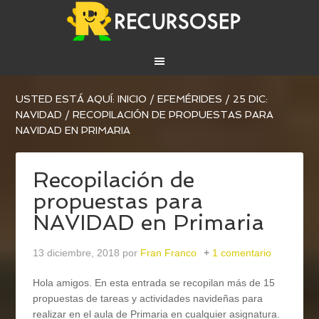
USTED ESTÁ AQUÍ:
INICIO
/
EFEMÉRIDES
/
25 DIC:
NAVIDAD
/
RECOPILACIÓN DE PROPUESTAS PARA
NAVIDAD EN PRIMARIA
Recopilación de
propuestas para
NAVIDAD en Primaria
13 diciembre, 2018
por
Fran Franco
1 comentario
Hola amigos. En esta entrada se recopilan más de 15
propuestas de tareas y actividades navideñas para
realizar en el aula de Primaria en cualquier asignatura.