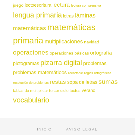
lectura
juego
lectoescritura
lectura comprensiva
lengua primaria
láminas
letras
matemáticas
matemáticas
primaria
multiplicaciones
navidad
operaciones
ortografía
operaciones básicas
pizarra digital
pictogramas
problemas
problemas matemáticos
recortable
reglas ortográficas
sumas
restas
sopa de letras
resolución de problemas
verano
tablas de multiplicar
tercer ciclo
textos
vocabulario
INICIO
AVISO LEGAL