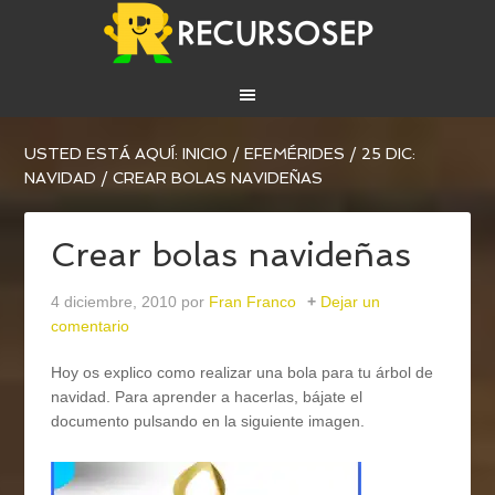
USTED ESTÁ AQUÍ:
INICIO
/
EFEMÉRIDES
/
25 DIC:
NAVIDAD
/
CREAR BOLAS NAVIDEÑAS
Crear bolas navideñas
4 diciembre, 2010
por
Fran Franco
Dejar un
comentario
Hoy os explico como realizar una bola para tu árbol de
navidad. Para aprender a hacerlas, bájate el
documento pulsando en la siguiente imagen.