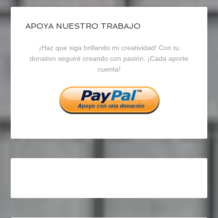
de
de
de
blogrecursosep
recursosep
recursosep
APOYA NUESTRO TRABAJO
¡Haz que siga brillando mi creatividad! Con tu
en
en
en
donativo seguiré creando con pasión. ¡Cada aporte
cuenta!
Facebook
Twitter
Instagram