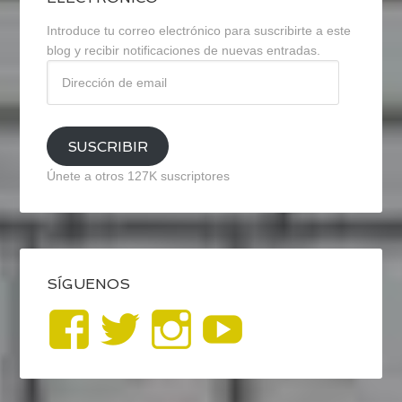
Introduce tu correo electrónico para suscribirte a este
blog y recibir notificaciones de nuevas entradas.
Dirección
de
email
SUSCRIBIR
Únete a otros 127K suscriptores
SÍGUENOS
Ver
Ver
Ver
YouTub
perfil
perfil
perfil