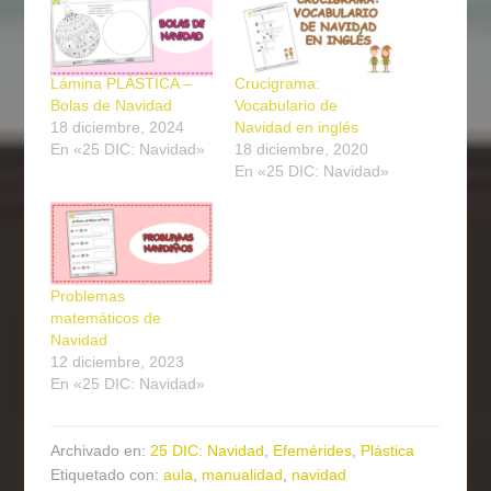
Lámina PLÁSTICA –
Crucigrama:
Bolas de Navidad
Vocabulario de
18 diciembre, 2024
Navidad en inglés
En «25 DIC: Navidad»
18 diciembre, 2020
En «25 DIC: Navidad»
Problemas
matemáticos de
Navidad
12 diciembre, 2023
En «25 DIC: Navidad»
Archivado en:
25 DIC: Navidad
,
Efemérides
,
Plástica
Etiquetado con:
aula
,
manualidad
,
navidad