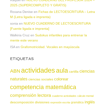
Raquel
en
NUEVO CUADERNO DEL PROFESOR 2024 –
2025 (SUPERCOMPLETO Y GRATIS)
Roxana Denise
en
Fichas de LECTOESCRITURA – Letra
M (Letra ligada e imprenta)
sonia
en
NUEVO CUADERNO DE LECTOESCRITURA
[Fuente ligada e imprenta]
Walkiria Cruz
en
Sudokus infantiles para entrenar la
mente este verano
ISA
en
Grafomotricidad. Vocales en mayúscula
ETIQUETAS
actividades
aula
ABN
ciencias
cartilla
naturales
colorear
ciencias sociales
competencia matemática
comprensión lectora
cuaderno actividades
cálculo mental
inglés
descomposición
divisiones
gramática
expresión escrita