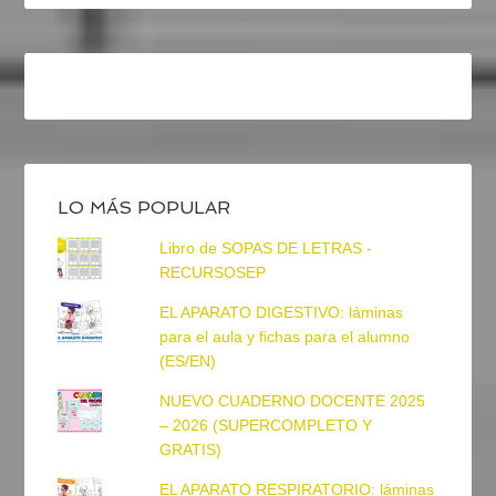
LO MÁS POPULAR
Libro de SOPAS DE LETRAS -
RECURSOSEP
EL APARATO DIGESTIVO: láminas
para el aula y fichas para el alumno
(ES/EN)
NUEVO CUADERNO DOCENTE 2025
– 2026 (SUPERCOMPLETO Y
GRATIS)
EL APARATO RESPIRATORIO: láminas