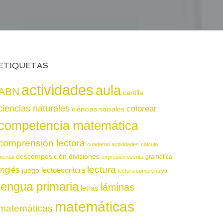
ETIQUETAS
actividades
aula
ABN
cartilla
ciencias naturales
colorear
ciencias sociales
competencia matemática
comprensión lectora
cuaderno actividades
cálculo
descomposición
divisiones
gramática
mental
expresión escrita
lectura
inglés
juego
lectoescritura
lectura comprensiva
lengua primaria
láminas
letras
matemáticas
matemáticas