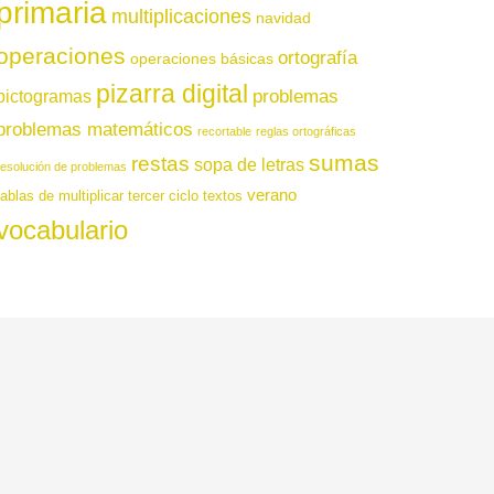
primaria
multiplicaciones
navidad
operaciones
ortografía
operaciones básicas
pizarra digital
pictogramas
problemas
problemas matemáticos
recortable
reglas ortográficas
sumas
restas
sopa de letras
resolución de problemas
verano
tablas de multiplicar
tercer ciclo
textos
vocabulario