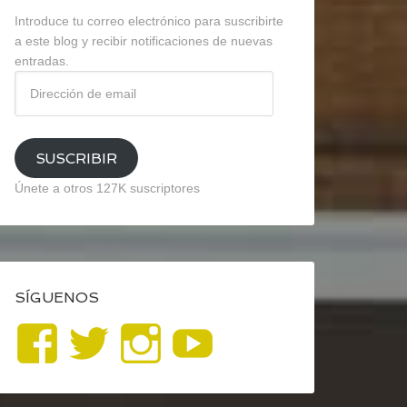
Introduce tu correo electrónico para suscribirte
a este blog y recibir notificaciones de nuevas
entradas.
Dirección
de
email
SUSCRIBIR
Únete a otros 127K suscriptores
SÍGUENOS
Ver
Ver
Ver
YouTube
perfil
perfil
perfil