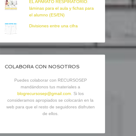
EL APARATO RESPIRATORIO:
láminas para el aula y fichas para
el alumno (ES/EN)
Divisiones entre una cifra
COLABORA CON NOSOTROS
Puedes colaborar con RECURSOSEP
mandándonos tus materiales a
blogrecursosep@gmail.com
. Si los
consideramos apropiados se colocarán en la
web para que el resto de seguidores disfruten
de ellos.