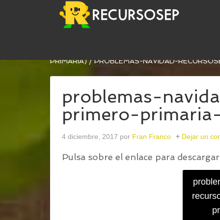
USTED ESTÁ AQUÍ:
INICIO
/
PROBLEMAS NAVIDE
PRIMARIA)
/
PROBLEMAS-NAVIDAD-RECURSOSE
problemas-navida
primero-primaria
4 diciembre, 2017
por
Fran Franco
Dejar un co
Pulsa sobre el enlace para descargar 
proble
recurs
pr