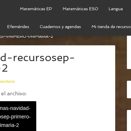
Matemáticas EP
Matemáticas ESO
Lengua
Efemérides
Cuadernos y agendas
Mi tienda de recurso
ÑOS DE SUMAR Y RESTAR (PRIMER CICLO DE
P-PRIMERO-PRIMARIA-2
d-recursosep-
-2
mentario
el archivo:
mas-navidad-
osep-primero-
imaria-2