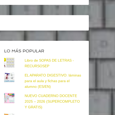
LO MÁS POPULAR
Libro de SOPAS DE LETRAS -
RECURSOSEP
EL APARATO DIGESTIVO: láminas
para el aula y fichas para el
alumno (ES/EN)
NUEVO CUADERNO DOCENTE
2025 – 2026 (SUPERCOMPLETO
Y GRATIS)