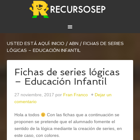
USTED ESTÁ AQUÍ:
INICIO
/
ABN
/
FICHAS DE SERIES
LÓGICAS – EDUCACIÓN INFANTIL
Fichas de series lógicas
– Educación Infantil
27 noviembre, 2017
por
Fran Franco
Dejar un
comentario
Hola a todos
Con las fichas que a continuación se
proponen se pretende que el alumnado fomente el
sentido de la lógica mediante la creación de series, en
este caso, con colores.