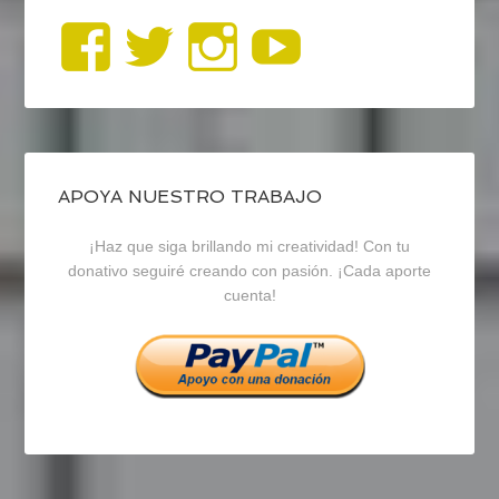
Ver
Ver
Ver
YouTub
perfil
perfil
perfil
de
de
de
blogrecursosep
recursosep
recursosep
APOYA NUESTRO TRABAJO
¡Haz que siga brillando mi creatividad! Con tu
en
en
en
donativo seguiré creando con pasión. ¡Cada aporte
cuenta!
Facebook
Twitter
Instagram