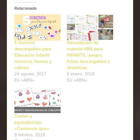
Relacionado
5 dominós
Recopilación de
descargables para
material ABN para
Educación Infantil:
INFANTIL: juegos,
números, formas y
fichas descargables y
colores
dinámicas
24 agosto, 2017
5 enero, 2018
En «ABN»
En «ABN»
Conteo y
equivalencias:
«Contamos ojos»
9 febrero, 2018