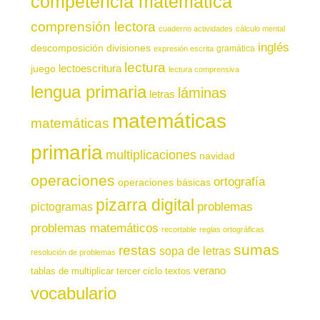
competencia matemática
comprensión lectora
cuaderno actividades
cálculo mental
inglés
descomposición
divisiones
gramática
expresión escrita
lectura
juego
lectoescritura
lectura comprensiva
lengua primaria
láminas
letras
matemáticas
matemáticas
primaria
multiplicaciones
navidad
operaciones
ortografía
operaciones básicas
pizarra digital
pictogramas
problemas
problemas matemáticos
recortable
reglas ortográficas
sumas
restas
sopa de letras
resolución de problemas
verano
tablas de multiplicar
tercer ciclo
textos
vocabulario