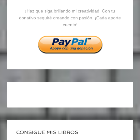
blogrecursosep
recursosep
recursosep
¡Haz que siga brillando mi creatividad! Con tu
en
en
en
donativo seguiré creando con pasión. ¡Cada aporte
cuenta!
Facebook
Twitter
Instagram
CONSIGUE MIS LIBROS