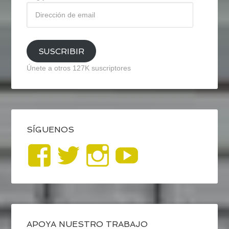
Dirección
de
email
SUSCRIBIR
Únete a otros 127K suscriptores
SÍGUENOS
Ver
Ver
Ver
YouTub
perfil
perfil
perfil
de
de
de
APOYA NUESTRO TRABAJO