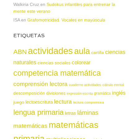
Walkiria Cruz
en
Sudokus infantiles para entrenar la
mente este verano
ISA
en
Grafomotricidad. Vocales en mayúscula
ETIQUETAS
actividades
aula
ABN
ciencias
cartilla
naturales
colorear
ciencias sociales
competencia matemática
comprensión lectora
cuaderno actividades
cálculo mental
inglés
descomposición
divisiones
gramática
expresión escrita
lectura
juego
lectoescritura
lectura comprensiva
lengua primaria
láminas
letras
matemáticas
matemáticas
primaria