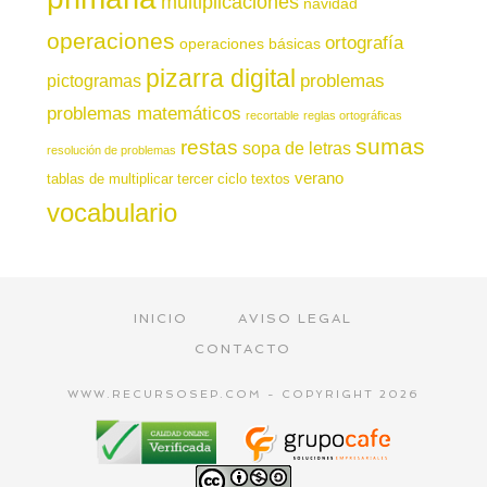
multiplicaciones
navidad
operaciones
ortografía
operaciones básicas
pizarra digital
pictogramas
problemas
problemas matemáticos
recortable
reglas ortográficas
sumas
restas
sopa de letras
resolución de problemas
verano
tablas de multiplicar
tercer ciclo
textos
vocabulario
INICIO
AVISO LEGAL
CONTACTO
WWW.RECURSOSEP.COM - COPYRIGHT 2026