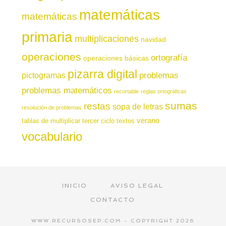
matemáticas
matemáticas
primaria
multiplicaciones
navidad
operaciones
ortografía
operaciones básicas
pizarra digital
pictogramas
problemas
problemas matemáticos
recortable
reglas ortográficas
sumas
restas
sopa de letras
resolución de problemas
verano
tablas de multiplicar
tercer ciclo
textos
vocabulario
INICIO
AVISO LEGAL
CONTACTO
WWW.RECURSOSEP.COM - COPYRIGHT 2026