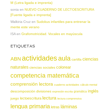
M (Letra ligada e imprenta)
sonia
en
NUEVO CUADERNO DE LECTOESCRITURA
[Fuente ligada e imprenta]
Walkiria Cruz
en
Sudokus infantiles para entrenar la
mente este verano
ISA
en
Grafomotricidad. Vocales en mayúscula
ETIQUETAS
actividades
aula
ABN
ciencias
cartilla
naturales
colorear
ciencias sociales
competencia matemática
comprensión lectora
cuaderno actividades
cálculo mental
inglés
descomposición
divisiones
gramática
expresión escrita
lectura
juego
lectoescritura
lectura comprensiva
lengua primaria
láminas
letras