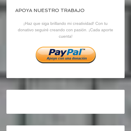
de
de
de
blogrecursosep
recursosep
recursosep
APOYA NUESTRO TRABAJO
¡Haz que siga brillando mi creatividad! Con tu
en
en
en
donativo seguiré creando con pasión. ¡Cada aporte
cuenta!
Facebook
Twitter
Instagram