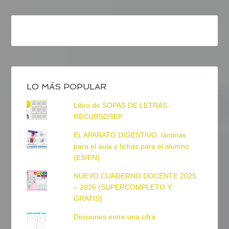
LO MÁS POPULAR
Libro de SOPAS DE LETRAS -
RECURSOSEP
EL APARATO DIGESTIVO: láminas
para el aula y fichas para el alumno
(ES/EN)
NUEVO CUADERNO DOCENTE 2025
– 2026 (SUPERCOMPLETO Y
GRATIS)
Divisiones entre una cifra