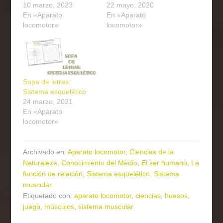
10 marzo, 2023
22 mayo, 2020
En «Aparato
En «Aparato
locomotor»
locomotor»
Sopa de letras:
Sistema esquelético
24 marzo, 2021
En «Aparato
locomotor»
Archivado en:
Aparato locomotor
,
Ciencias de la
Naturaleza
,
Conocimiento del Medio
,
El ser humano
,
La
función de relación
,
Sistema esquelético
,
Sistema
muscular
Etiquetado con:
aparato locomotor
,
ciencias
,
huesos
,
juego
,
músculos
,
sistema muscular