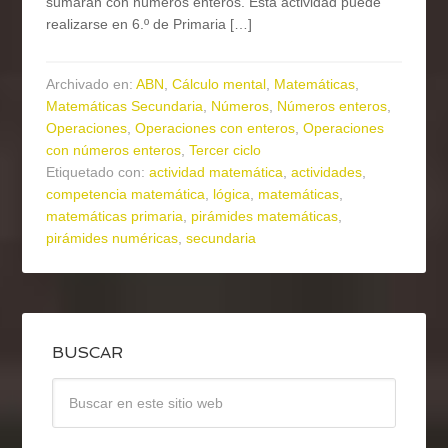
sumarán con números enteros. Esta actividad puede
realizarse en 6.º de Primaria […]
Archivado en:
ABN
,
Cálculo mental
,
Matemáticas
,
Matemáticas Secundaria
,
Números
,
Números enteros
,
Operaciones
,
Operaciones con enteros
,
Operaciones
con números enteros
,
Tercer ciclo
Etiquetado con:
actividad matemática
,
actividades
,
competencia matemática
,
lógica
,
matemáticas
,
matemáticas primaria
,
pirámides matemáticas
,
pirámides numéricas
,
secundaria
BUSCAR