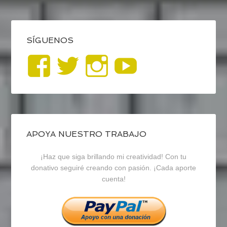
SÍGUENOS
Ver
Ver
Ver
YouTub
perfil
perfil
perfil
de
de
de
blogrecursosep
recursosep
recursosep
APOYA NUESTRO TRABAJO
¡Haz que siga brillando mi creatividad! Con tu
en
en
en
donativo seguiré creando con pasión. ¡Cada aporte
cuenta!
Facebook
Twitter
Instagram