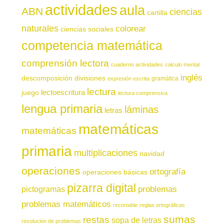
actividades
aula
ABN
ciencias
cartilla
naturales
colorear
ciencias sociales
competencia matemática
comprensión lectora
cuaderno actividades
cálculo mental
inglés
descomposición
divisiones
gramática
expresión escrita
lectura
juego
lectoescritura
lectura comprensiva
lengua primaria
láminas
letras
matemáticas
matemáticas
primaria
multiplicaciones
navidad
operaciones
ortografía
operaciones básicas
pizarra digital
pictogramas
problemas
problemas matemáticos
recortable
reglas ortográficas
sumas
restas
sopa de letras
resolución de problemas