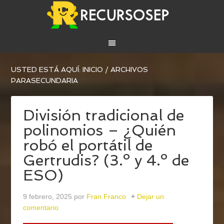
USTED ESTÁ AQUÍ:
INICIO
/
ARCHIVOS
PARASECUNDARIA
División tradicional de
polinomios – ¿Quién
robó el portátil de
Gertrudis? (3.º y 4.º de
ESO)
9 febrero, 2025
por
Fran Franco
Dejar un
comentario