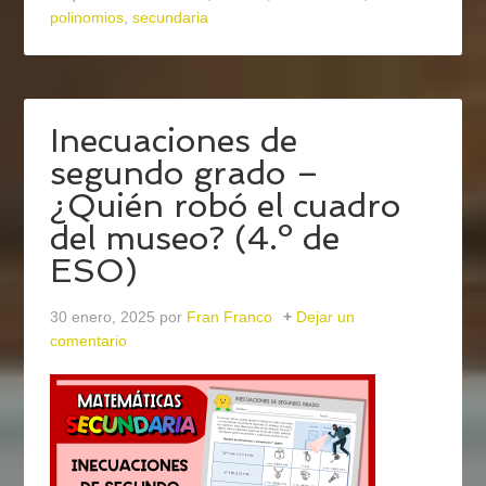
polinomios
,
secundaria
Inecuaciones de
segundo grado –
¿Quién robó el cuadro
del museo? (4.º de
ESO)
30 enero, 2025
por
Fran Franco
Dejar un
comentario