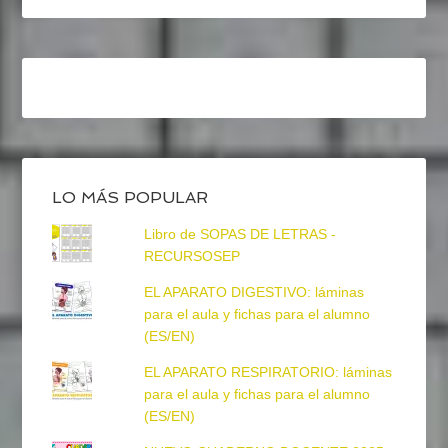
LO MÁS POPULAR
Libro de SOPAS DE LETRAS -
RECURSOSEP
EL APARATO DIGESTIVO: láminas
para el aula y fichas para el alumno
(ES/EN)
EL APARATO RESPIRATORIO: láminas
para el aula y fichas para el alumno
(ES/EN)