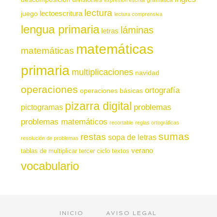
lectura
juego
lectoescritura
lectura comprensiva
lengua primaria
láminas
letras
matemáticas
matemáticas
primaria
multiplicaciones
navidad
operaciones
ortografía
operaciones básicas
pizarra digital
pictogramas
problemas
problemas matemáticos
recortable
reglas ortográficas
sumas
restas
sopa de letras
resolución de problemas
verano
tablas de multiplicar
tercer ciclo
textos
vocabulario
INICIO
AVISO LEGAL