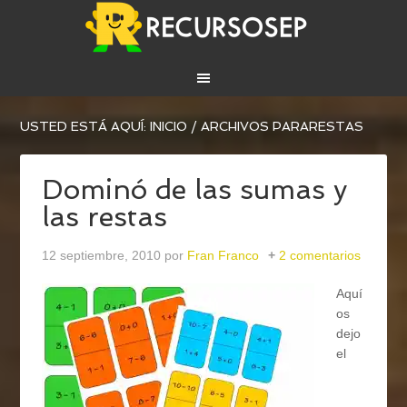
USTED ESTÁ AQUÍ:
INICIO
/
ARCHIVOS PARARESTAS
Dominó de las sumas y
las restas
12 septiembre, 2010
por
Fran Franco
2 comentarios
Aquí
os
dejo
el