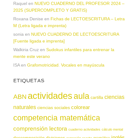
Raquel
en
NUEVO CUADERNO DEL PROFESOR 2024 –
2025 (SUPERCOMPLETO Y GRATIS)
Roxana Denise
en
Fichas de LECTOESCRITURA – Letra
M (Letra ligada e imprenta)
sonia
en
NUEVO CUADERNO DE LECTOESCRITURA
[Fuente ligada e imprenta]
Walkiria Cruz
en
Sudokus infantiles para entrenar la
mente este verano
ISA
en
Grafomotricidad. Vocales en mayúscula
ETIQUETAS
actividades
aula
ABN
ciencias
cartilla
naturales
colorear
ciencias sociales
competencia matemática
comprensión lectora
cuaderno actividades
cálculo mental
inglés
descomposición
divisiones
gramática
expresión escrita