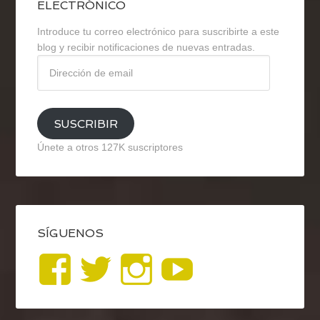
ELECTRÓNICO
Introduce tu correo electrónico para suscribirte a este
blog y recibir notificaciones de nuevas entradas.
Dirección
de
email
SUSCRIBIR
Únete a otros 127K suscriptores
SÍGUENOS
Ver
Ver
Ver
YouTub
perfil
perfil
perfil