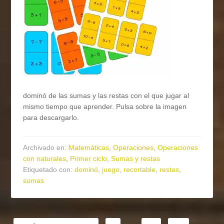
dominó de las sumas y las restas con el que jugar al
mismo tiempo que aprender. Pulsa sobre la imagen
para descargarlo.
Archivado en:
Matemáticas
,
Operaciones
,
Operaciones
con naturales
,
Primer ciclo
,
Sumas y restas
Etiquetado con:
dominó
,
juego
,
recortable
,
restas
,
sumas