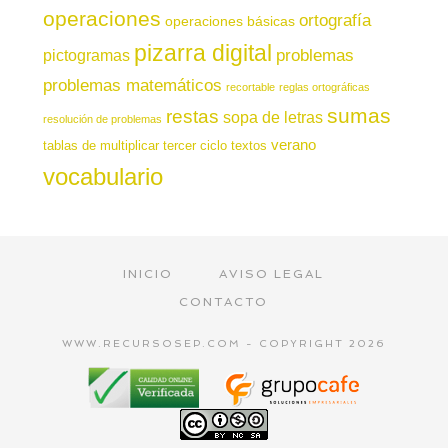
operaciones
ortografía
operaciones básicas
pizarra digital
pictogramas
problemas
problemas matemáticos
recortable
reglas ortográficas
sumas
restas
sopa de letras
resolución de problemas
verano
tablas de multiplicar
tercer ciclo
textos
vocabulario
INICIO
AVISO LEGAL
CONTACTO
WWW.RECURSOSEP.COM - COPYRIGHT 2026