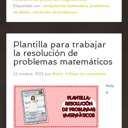
Etiquetado con:
competencia matemática
,
problemas
de dinero
,
resolución de problemas
Plantilla para trabajar
la resolución de
problemas matemáticos
22 octubre, 2021
por
María
Dejar un comentario
Hola
a