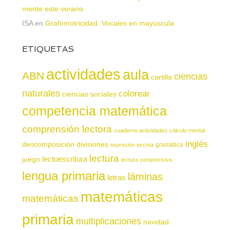
mente este verano
ISA
en
Grafomotricidad. Vocales en mayúscula
ETIQUETAS
actividades
aula
ABN
ciencias
cartilla
naturales
colorear
ciencias sociales
competencia matemática
comprensión lectora
cuaderno actividades
cálculo mental
inglés
descomposición
divisiones
gramática
expresión escrita
lectura
juego
lectoescritura
lectura comprensiva
lengua primaria
láminas
letras
matemáticas
matemáticas
primaria
multiplicaciones
navidad