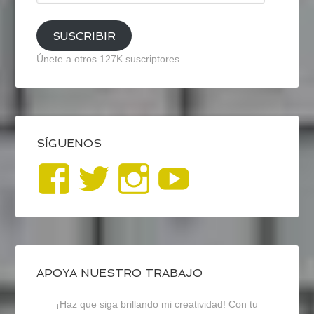
email
SUSCRIBIR
Únete a otros 127K suscriptores
SÍGUENOS
Ver
Ver
Ver
YouTub
perfil
perfil
perfil
de
de
de
blogrecursosep
recursosep
recursosep
APOYA NUESTRO TRABAJO
¡Haz que siga brillando mi creatividad! Con tu