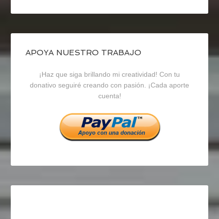
perfil
perfil
perfil
de
de
de
blogrecursosep
recursosep
recursosep
APOYA NUESTRO TRABAJO
¡Haz que siga brillando mi creatividad! Con tu
en
en
en
donativo seguiré creando con pasión. ¡Cada aporte
cuenta!
Facebook
Twitter
Instagram