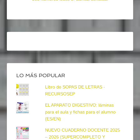
LO MÁS POPULAR
Libro de SOPAS DE LETRAS -
RECURSOSEP
EL APARATO DIGESTIVO: láminas
para el aula y fichas para el alumno
(ES/EN)
NUEVO CUADERNO DOCENTE 2025
– 2026 (SUPERCOMPLETO Y