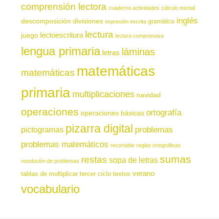
comprensión lectora
cuaderno actividades
cálculo mental
inglés
descomposición
divisiones
gramática
expresión escrita
lectura
juego
lectoescritura
lectura comprensiva
lengua primaria
láminas
letras
matemáticas
matemáticas
primaria
multiplicaciones
navidad
operaciones
ortografía
operaciones básicas
pizarra digital
pictogramas
problemas
problemas matemáticos
recortable
reglas ortográficas
sumas
restas
sopa de letras
resolución de problemas
verano
tablas de multiplicar
tercer ciclo
textos
vocabulario