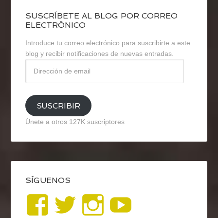
SUSCRÍBETE AL BLOG POR CORREO
ELECTRÓNICO
Introduce tu correo electrónico para suscribirte a este
blog y recibir notificaciones de nuevas entradas.
Dirección
de
email
SUSCRIBIR
Únete a otros 127K suscriptores
SÍGUENOS
Ver
Ver
Ver
YouTub