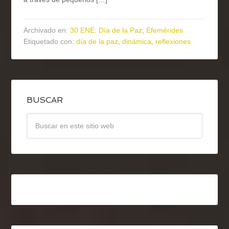
Archivado en:
30 ENE: Día de la Paz
,
Efemérides
Etiquetado con:
día de la paz
,
dinámica
,
reflexiones
BUSCAR