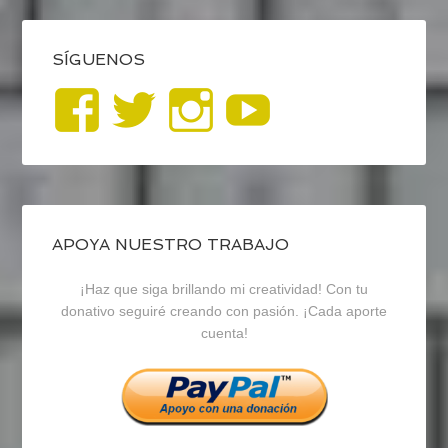
SÍGUENOS
Ver
Ver
Ver
YouTub
perfil
perfil
perfil
de
de
de
blogrecursosep
recursosep
recursosep
APOYA NUESTRO TRABAJO
¡Haz que siga brillando mi creatividad! Con tu
en
en
en
donativo seguiré creando con pasión. ¡Cada aporte
cuenta!
Facebook
Twitter
Instagram