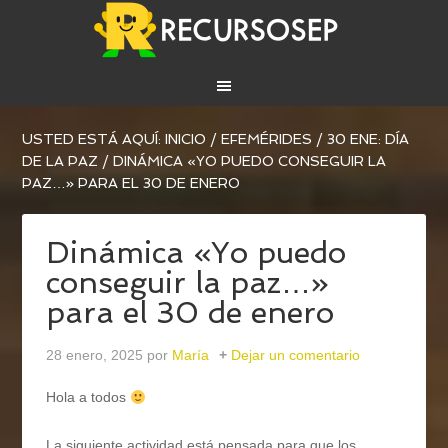
USTED ESTÁ AQUÍ:
INICIO
/
EFEMÉRIDES
/
30 ENE: DÍA
DE LA PAZ
/
DINÁMICA «YO PUEDO CONSEGUIR LA
PAZ…» PARA EL 30 DE ENERO
Dinámica «Yo puedo
conseguir la paz…»
para el 30 de enero
28 enero, 2025
por
María
Dejar un comentario
Hola a todos
La siguiente actividad está pensada para que los