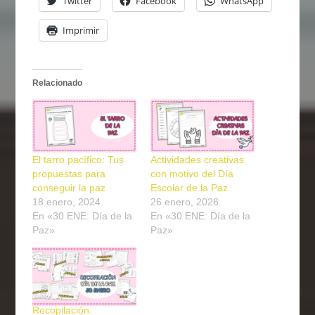
Twitter
Facebook
WhatsApp
Imprimir
Relacionado
El tarro pacífico: Tus
Actividades creativas
propuestas para
con motivo del Día
conseguir la paz
Escolar de la Paz
18 enero, 2024
26 enero, 2026
En «30 ENE: Día de la
En «30 ENE: Día de la
Paz»
Paz»
Recopilación: