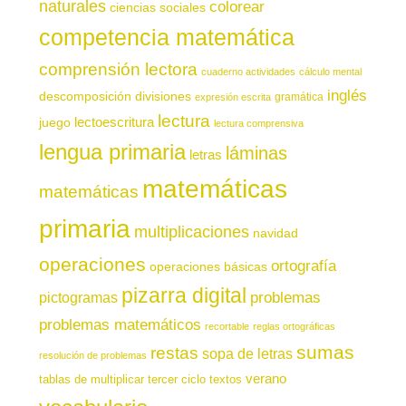
naturales
colorear
ciencias sociales
competencia matemática
comprensión lectora
cuaderno actividades
cálculo mental
inglés
descomposición
divisiones
gramática
expresión escrita
lectura
juego
lectoescritura
lectura comprensiva
lengua primaria
láminas
letras
matemáticas
matemáticas
primaria
multiplicaciones
navidad
operaciones
ortografía
operaciones básicas
pizarra digital
pictogramas
problemas
problemas matemáticos
recortable
reglas ortográficas
sumas
restas
sopa de letras
resolución de problemas
verano
tablas de multiplicar
tercer ciclo
textos