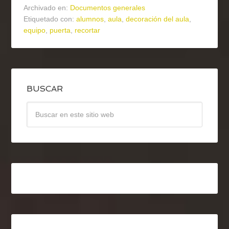
Archivado en:
Documentos generales
Etiquetado con:
alumnos
,
aula
,
decoración del aula
,
equipo
,
puerta
,
recortar
BUSCAR