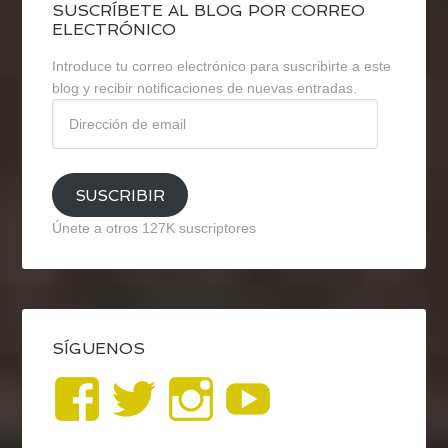
SUSCRÍBETE AL BLOG POR CORREO
ELECTRÓNICO
Introduce tu correo electrónico para suscribirte a este
blog y recibir notificaciones de nuevas entradas.
Dirección
de
email
SUSCRIBIR
Únete a otros 127K suscriptores
SÍGUENOS
Ver
Ver
Ver
YouTub