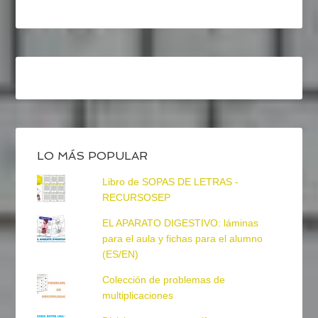
LO MÁS POPULAR
Libro de SOPAS DE LETRAS -
RECURSOSEP
EL APARATO DIGESTIVO: láminas
para el aula y fichas para el alumno
(ES/EN)
Colección de problemas de
multiplicaciones