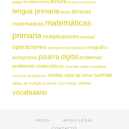
lectura
juego
lectoescritura
lectura comprensiva
lengua primaria
láminas
letras
matemáticas
matemáticas
primaria
multiplicaciones
navidad
operaciones
ortografía
operaciones básicas
pizarra digital
pictogramas
problemas
problemas matemáticos
recortable
reglas ortográficas
sumas
restas
sopa de letras
resolución de problemas
verano
tablas de multiplicar
tercer ciclo
textos
vocabulario
INICIO
AVISO LEGAL
CONTACTO