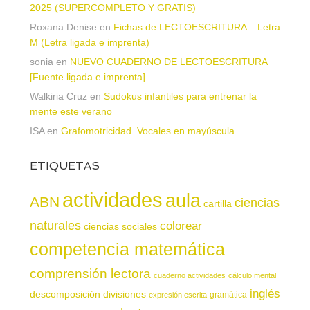
2025 (SUPERCOMPLETO Y GRATIS)
Roxana Denise
en
Fichas de LECTOESCRITURA – Letra
M (Letra ligada e imprenta)
sonia
en
NUEVO CUADERNO DE LECTOESCRITURA
[Fuente ligada e imprenta]
Walkiria Cruz
en
Sudokus infantiles para entrenar la
mente este verano
ISA
en
Grafomotricidad. Vocales en mayúscula
ETIQUETAS
actividades
aula
ABN
ciencias
cartilla
naturales
colorear
ciencias sociales
competencia matemática
comprensión lectora
cuaderno actividades
cálculo mental
inglés
descomposición
divisiones
gramática
expresión escrita