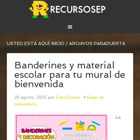
USTED ESTÁ AQUÍ:
INICIO
/
ARCHIVOS PARAPUERTA
Banderines y material
escolar para tu mural de
bienvenida
28 agosto, 2025
por
Fran Franco
Dejar un
comentario
La