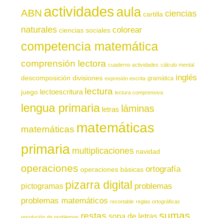
actividades
aula
ABN
ciencias
cartilla
naturales
colorear
ciencias sociales
competencia matemática
comprensión lectora
cuaderno actividades
cálculo mental
inglés
descomposición
divisiones
gramática
expresión escrita
lectura
juego
lectoescritura
lectura comprensiva
lengua primaria
láminas
letras
matemáticas
matemáticas
primaria
multiplicaciones
navidad
operaciones
ortografía
operaciones básicas
pizarra digital
pictogramas
problemas
problemas matemáticos
recortable
reglas ortográficas
sumas
restas
sopa de letras
resolución de problemas