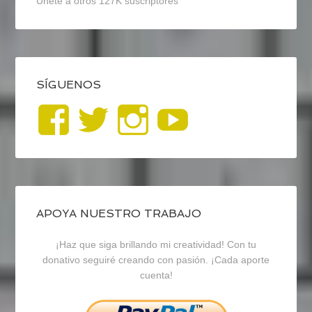
Únete a otros 127K suscriptores
SÍGUENOS
Ver
Ver
Ver
YouTub
perfil
perfil
perfil
de
de
de
blogrecursosep
recursosep
recursosep
APOYA NUESTRO TRABAJO
¡Haz que siga brillando mi creatividad! Con tu
en
en
en
donativo seguiré creando con pasión. ¡Cada aporte
cuenta!
Facebook
Twitter
Instagram