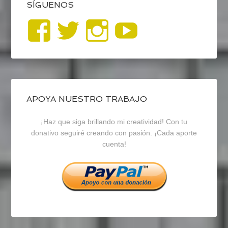
SÍGUENOS
Ver
Ver
Ver
YouTub
perfil
perfil
perfil
de
de
de
blogrecursosep
recursosep
recursosep
APOYA NUESTRO TRABAJO
¡Haz que siga brillando mi creatividad! Con tu
en
en
en
donativo seguiré creando con pasión. ¡Cada aporte
cuenta!
Facebook
Twitter
Instagram