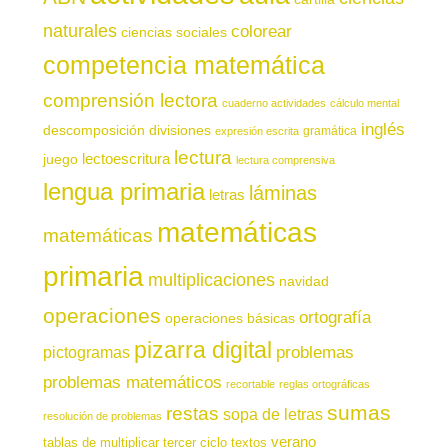
naturales
colorear
ciencias sociales
competencia matemática
comprensión lectora
cuaderno actividades
cálculo mental
inglés
descomposición
divisiones
gramática
expresión escrita
lectura
juego
lectoescritura
lectura comprensiva
lengua primaria
láminas
letras
matemáticas
matemáticas
primaria
multiplicaciones
navidad
operaciones
ortografía
operaciones básicas
pizarra digital
pictogramas
problemas
problemas matemáticos
recortable
reglas ortográficas
sumas
restas
sopa de letras
resolución de problemas
verano
tablas de multiplicar
tercer ciclo
textos