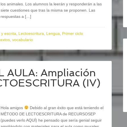
los animales. Los alumnos la leerán y responderán a las
siete cuestiones que tras la misma se proponen. Las
respuestas a […]
 y escrita
,
Lectoescritura
,
Lengua
,
Primer ciclo
textos
,
vocabulario
 AULA: Ampliación
ECTOESCRITURA (IV)
Hola amigos
Debido al gran éxito que está teniendo el
MÉTODO DE LECTOESCRITURA de RECURSOSEP
(puedes verlo AQUÍ) he pensado que sería genial seguir
ampliándolo con materiales para el aula como murales,