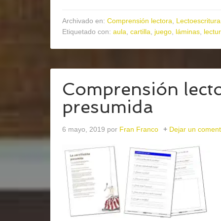
Archivado en:
Comprensión lectora
,
Lectoescritura
Etiquetado con:
aula
,
cartilla
,
juego
,
láminas
,
lectu
Comprensión lector
presumida
6 mayo, 2019
por
Fran Franco
Dejar un coment