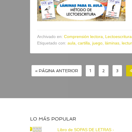
Archivado en:
Comprensión lectora
,
Lectoescritura
Etiquetado con:
aula
,
cartilla
,
juego
,
láminas
,
lectu
« PÁGINA ANTERIOR
1
2
3
LO MÁS POPULAR
Libro de SOPAS DE LETRAS -