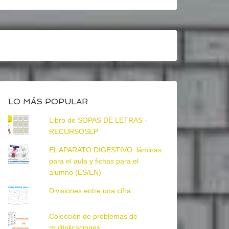
LO MÁS POPULAR
Libro de SOPAS DE LETRAS -
RECURSOSEP
EL APARATO DIGESTIVO: láminas
para el aula y fichas para el
alumno (ES/EN)
Divisiones entre una cifra
Colección de problemas de
multiplicaciones