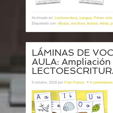
Archivado en:
Lectoescritura
,
Lengua
,
Primer ciclo
Etiquetado con:
dibujos
,
escritura
,
lectura
,
letras
,
p
LÁMINAS DE VOC
AULA: Ampliación
LECTOESCRITUR
9 octubre, 2018
por
Fran Franco
4 comentarios