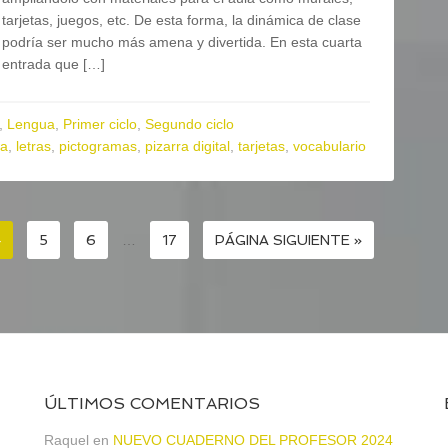
tarjetas, juegos, etc. De esta forma, la dinámica de clase
podría ser mucho más amena y divertida. En esta cuarta
entrada que […]
,
Lengua
,
Primer ciclo
,
Segundo ciclo
ra
,
letras
,
pictogramas
,
pizarra digital
,
tarjetas
,
vocabulario
4
5
6
…
17
PÁGINA SIGUIENTE »
ÚLTIMOS COMENTARIOS
Raquel
en
NUEVO CUADERNO DEL PROFESOR 2024