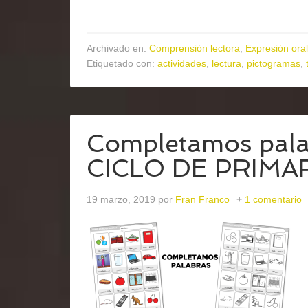
Archivado en:
Comprensión lectora
,
Expresión oral
Etiquetado con:
actividades
,
lectura
,
pictogramas
,
Completamos pal
CICLO DE PRIMA
19 marzo, 2019
por
Fran Franco
1 comentario