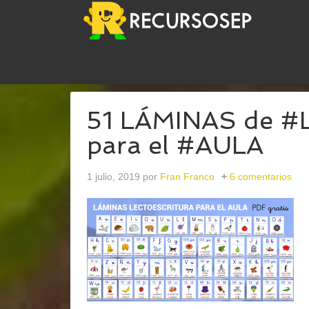
USTED ESTÁ AQUÍ:
INICIO
/
ARCHIVOS PARAPI
51 LÁMINAS de 
para el #AULA
1 julio, 2019
por
Fran Franco
6 comentarios