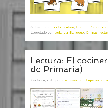
Archivado en:
Lectoescritura
,
Lengua
,
Primer ciclo
Etiquetado con:
aula
,
cartilla
,
juego
,
láminas
,
lectu
Lectura: El cociner
de Primaria)
7 octubre, 2018
por
Fran Franco
Dejar un come