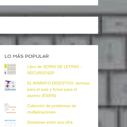
LO MÁS POPULAR
Libro de SOPAS DE LETRAS -
RECURSOSEP
EL APARATO DIGESTIVO: láminas
para el aula y fichas para el
alumno (ES/EN)
Colección de problemas de
multiplicaciones
Divisiones entre una cifra