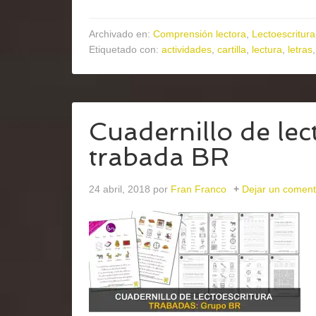
Archivado en:
Comprensión lectora
,
Lectoescritura
Etiquetado con:
actividades
,
cartilla
,
lectura
,
letras
Cuadernillo de lect
trabada BR
24 abril, 2018
por
Fran Franco
Dejar un coment