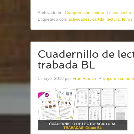
Archivado en:
Comprensión lectora
,
Lectoescritura
Etiquetado con:
actividades
,
cartilla
,
lectura
,
letras
Cuadernillo de lect
trabada BL
1 mayo, 2018
por
Fran Franco
Dejar un coment