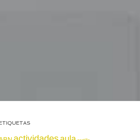
ETIQUETAS
actividades
aula
ABN