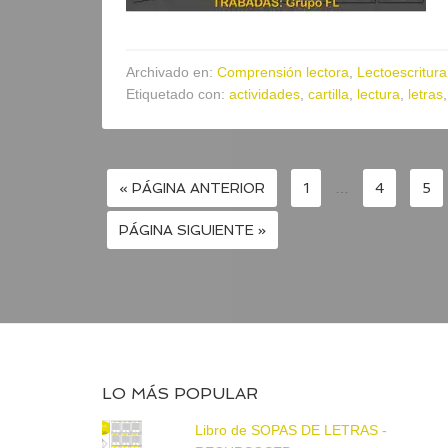
Archivado en:
Comprensión lectora
,
Lectoescritura
Etiquetado con:
actividades
,
cartilla
,
lectura
,
letras
« PÁGINA ANTERIOR
1
…
4
5
PÁGINA SIGUIENTE »
LO MÁS POPULAR
Libro de SOPAS DE LETRAS -