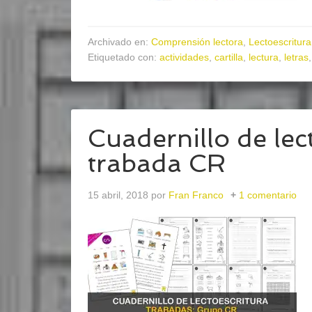
Archivado en:
Comprensión lectora
,
Lectoescritura
Etiquetado con:
actividades
,
cartilla
,
lectura
,
letras
Cuadernillo de lect
trabada CR
15 abril, 2018
por
Fran Franco
1 comentario