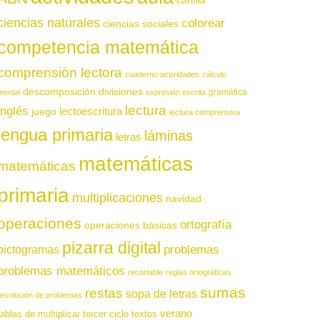
cartilla
ciencias naturales
colorear
ciencias sociales
competencia matemática
comprensión lectora
cuaderno actividades
cálculo
descomposición
divisiones
gramática
mental
expresión escrita
lectura
inglés
juego
lectoescritura
lectura comprensiva
lengua primaria
láminas
letras
matemáticas
matemáticas
primaria
multiplicaciones
navidad
operaciones
ortografía
operaciones básicas
pizarra digital
pictogramas
problemas
problemas matemáticos
recortable
reglas ortográficas
sumas
restas
sopa de letras
resolución de problemas
verano
tablas de multiplicar
tercer ciclo
textos