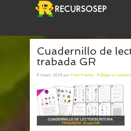
USTED ESTÁ AQUÍ:
INICIO
/
ARCHIVOS PARAPI
Cuadernillo de lect
trabada GR
8 mayo, 2018
por
Fran Franco
Dejar un coment