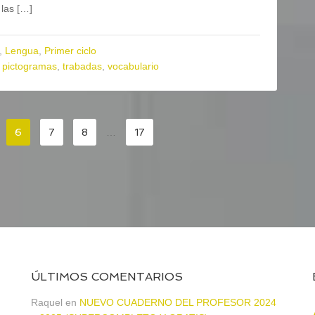
las […]
,
Lengua
,
Primer ciclo
,
pictogramas
,
trabadas
,
vocabulario
6
7
8
…
17
ÚLTIMOS COMENTARIOS
Raquel
en
NUEVO CUADERNO DEL PROFESOR 2024