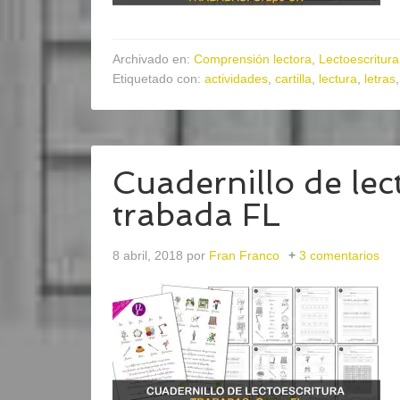
Archivado en:
Comprensión lectora
,
Lectoescritura
Etiquetado con:
actividades
,
cartilla
,
lectura
,
letras
Cuadernillo de lect
trabada FL
8 abril, 2018
por
Fran Franco
3 comentarios