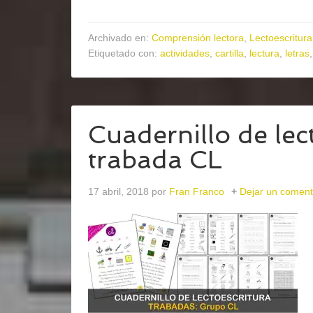
Archivado en:
Comprensión lectora
,
Lectoescritura
Etiquetado con:
actividades
,
cartilla
,
lectura
,
letras
Cuadernillo de lect
trabada CL
17 abril, 2018
por
Fran Franco
Dejar un coment