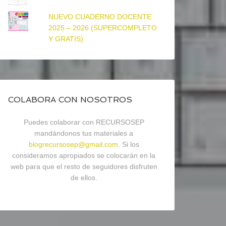
NUEVO CUADERNO DOCENTE
2025 – 2026 (SUPERCOMPLETO
Y GRATIS)
COLABORA CON NOSOTROS
Puedes colaborar con RECURSOSEP
mandándonos tus materiales a
blogrecursosep@gmail.com
. Si los
consideramos apropiados se colocarán en la
web para que el resto de seguidores disfruten
de ellos.