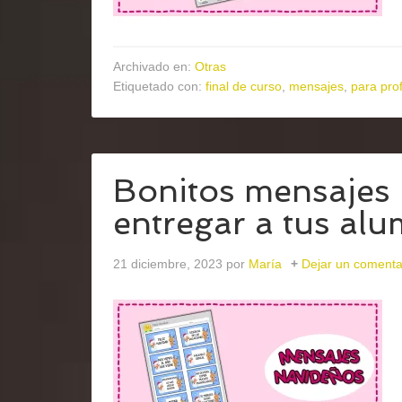
Archivado en:
Otras
Etiquetado con:
final de curso
,
mensajes
,
para pro
Bonitos mensajes
entregar a tus al
21 diciembre, 2023
por
María
Dejar un comenta