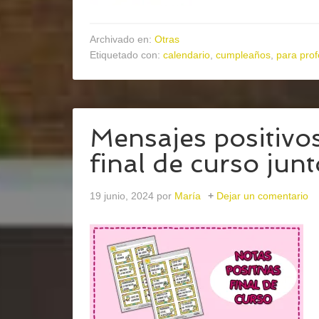
Archivado en:
Otras
Etiquetado con:
calendario
,
cumpleaños
,
para pro
Mensajes positivos
final de curso jun
19 junio, 2024
por
María
Dejar un comentario