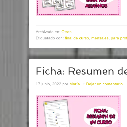
Archivado en:
Otras
Etiquetado con:
final de curso
,
mensajes
,
para pro
Ficha: Resumen de
17 junio, 2022
por
María
Dejar un comentario