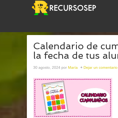
USTED ESTÁ AQUÍ:
INICIO
/
ARCHIVOS PARAPA
Calendario de cum
la fecha de tus a
30 agosto, 2024
por
María
Dejar un comentario