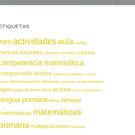
ETIQUETAS
actividades
aula
ABN
cartilla
ciencias naturales
colorear
ciencias sociales
competencia matemática
comprensión lectora
cuaderno actividades
cálculo
descomposición
divisiones
gramática
mental
expresión escrita
lectura
inglés
juego
lectoescritura
lectura comprensiva
lengua primaria
láminas
letras
matemáticas
matemáticas
primaria
multiplicaciones
navidad