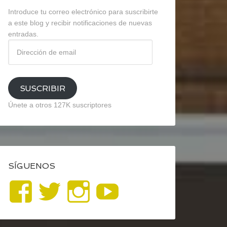
Introduce tu correo electrónico para suscribirte
a este blog y recibir notificaciones de nuevas
entradas.
Dirección
de
email
SUSCRIBIR
Únete a otros 127K suscriptores
SÍGUENOS
Ver
Ver
Ver
YouTube
perfil
perfil
perfil