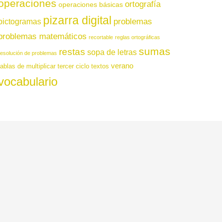
operaciones
ortografía
operaciones básicas
pizarra digital
pictogramas
problemas
problemas matemáticos
recortable
reglas ortográficas
sumas
restas
sopa de letras
resolución de problemas
verano
tablas de multiplicar
tercer ciclo
textos
vocabulario