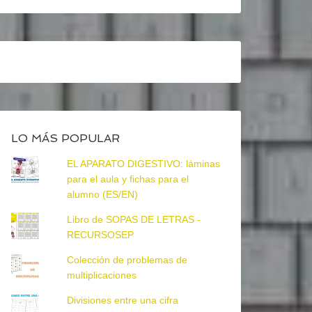
LO MÁS POPULAR
EL APARATO DIGESTIVO: láminas
para el aula y fichas para el
alumno (ES/EN)
Libro de SOPAS DE LETRAS -
RECURSOSEP
Colección de problemas de
multiplicaciones
Divisiones entre una cifra