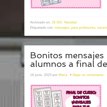
Archivado en:
25 DIC: Navidad
Etiquetado con:
mensajes
,
para profesores
,
vacac
Bonitos mensajes 
alumnos a final d
16 junio, 2023
por
María
Dejar un comentario