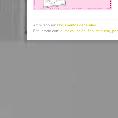
Archivado en:
Documentos generales
Etiquetado con:
autoevaluación
,
final de curso
,
par