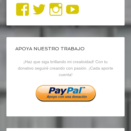
Ver
Ver
Ver
YouTub
perfil
perfil
perfil
de
de
de
blogrecursosep
recursosep
recursosep
APOYA NUESTRO TRABAJO
¡Haz que siga brillando mi creatividad! Con tu
en
en
en
donativo seguiré creando con pasión. ¡Cada aporte
cuenta!
Facebook
Twitter
Instagram