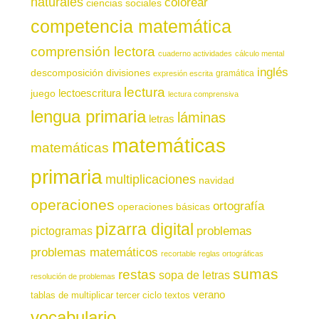
naturales
colorear
ciencias sociales
competencia matemática
comprensión lectora
cuaderno actividades
cálculo mental
inglés
descomposición
divisiones
gramática
expresión escrita
lectura
juego
lectoescritura
lectura comprensiva
lengua primaria
láminas
letras
matemáticas
matemáticas
primaria
multiplicaciones
navidad
operaciones
ortografía
operaciones básicas
pizarra digital
pictogramas
problemas
problemas matemáticos
recortable
reglas ortográficas
sumas
restas
sopa de letras
resolución de problemas
verano
tablas de multiplicar
tercer ciclo
textos
vocabulario