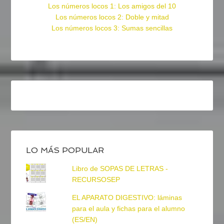
Los números locos 1: Los amigos del 10
Los números locos 2: Doble y mitad
Los números locos 3: Sumas sencillas
LO MÁS POPULAR
Libro de SOPAS DE LETRAS -
RECURSOSEP
EL APARATO DIGESTIVO: láminas
para el aula y fichas para el alumno
(ES/EN)