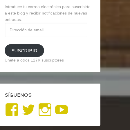
Introduce tu correo electrónico para suscribirte
a este blog y recibir notificaciones de nuevas
entradas.
Dirección
de
email
SUSCRIBIR
Únete a otros 127K suscriptores
SÍGUENOS
Ver
Ver
Ver
YouTube
perfil
perfil
perfil