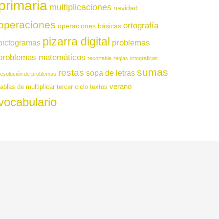
primaria
multiplicaciones
navidad
operaciones
ortografía
operaciones básicas
pizarra digital
pictogramas
problemas
problemas matemáticos
recortable
reglas ortográficas
sumas
restas
sopa de letras
resolución de problemas
verano
tablas de multiplicar
tercer ciclo
textos
vocabulario