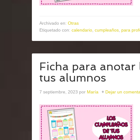
Archivado en:
Otras
Etiquetado con:
calendario
,
cumpleaños
,
para pro
Ficha para anotar
tus alumnos
7 septiembre, 2023
por
María
Dejar un comenta