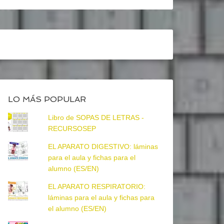
LO MÁS POPULAR
Libro de SOPAS DE LETRAS -
RECURSOSEP
EL APARATO DIGESTIVO: láminas
para el aula y fichas para el
alumno (ES/EN)
EL APARATO RESPIRATORIO:
láminas para el aula y fichas para
el alumno (ES/EN)