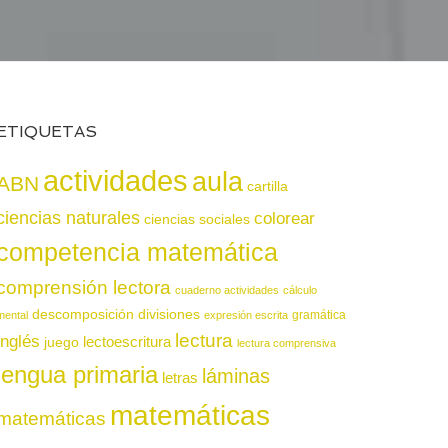
ETIQUETAS
actividades
aula
ABN
cartilla
ciencias naturales
colorear
ciencias sociales
competencia matemática
comprensión lectora
cuaderno actividades
cálculo
descomposición
divisiones
gramática
mental
expresión escrita
lectura
inglés
juego
lectoescritura
lectura comprensiva
lengua primaria
láminas
letras
matemáticas
matemáticas