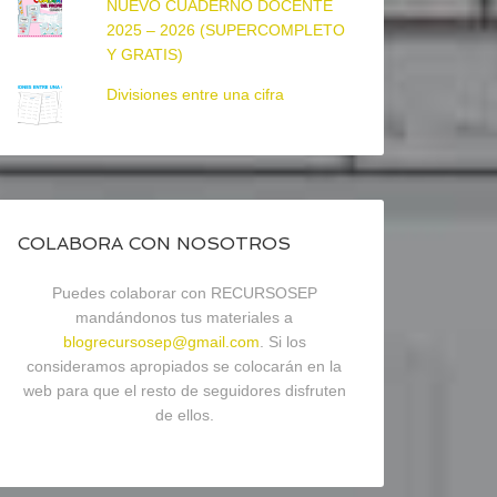
NUEVO CUADERNO DOCENTE
2025 – 2026 (SUPERCOMPLETO
Y GRATIS)
Divisiones entre una cifra
COLABORA CON NOSOTROS
Puedes colaborar con RECURSOSEP
mandándonos tus materiales a
blogrecursosep@gmail.com
. Si los
consideramos apropiados se colocarán en la
web para que el resto de seguidores disfruten
de ellos.