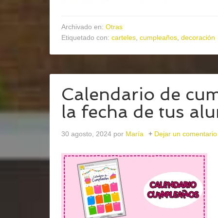
Archivado en:
Otras
Etiquetado con:
carteles
,
cumpleaños
,
decoración
Calendario de cum
la fecha de tus a
30 agosto, 2024
por
María
Dejar un comentario