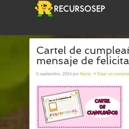
USTED ESTÁ AQUÍ:
INICIO
/
ARCHIVOS PARACU
Cartel de cumpleañ
mensaje de felicit
5 septiembre, 2024
por
María
Dejar un comenta