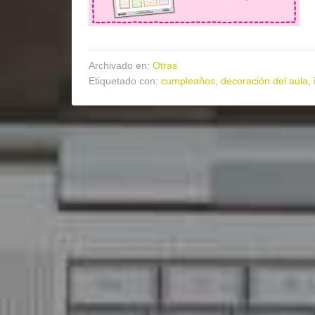
Archivado en:
Otras
Etiquetado con:
cumpleaños
,
decoración del aula
,