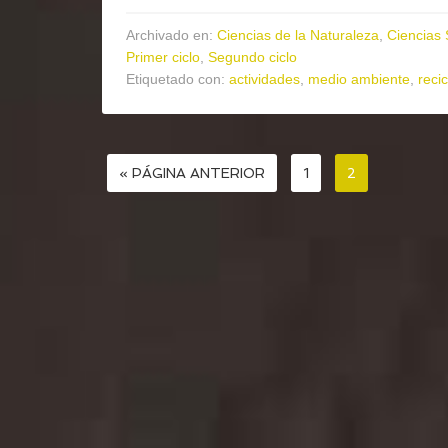
Archivado en:
Ciencias de la Naturaleza
,
Ciencias 
Primer ciclo
,
Segundo ciclo
Etiquetado con:
actividades
,
medio ambiente
,
recic
« PÁGINA ANTERIOR
1
2