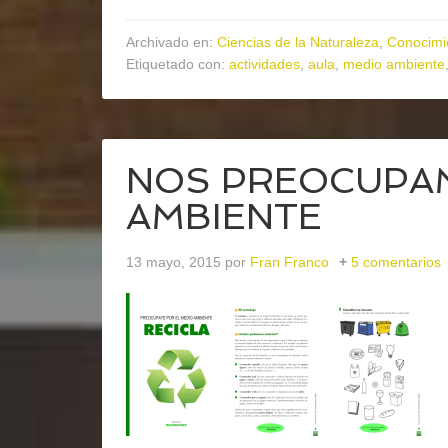
Archivado en:
Ciencias de la Naturaleza
,
Conocimi
Etiquetado con:
actividades
,
aula
,
medio ambiente
NOS PREOCUPAM
AMBIENTE
13 mayo, 2015
por
Fran Franco
5 comentarios