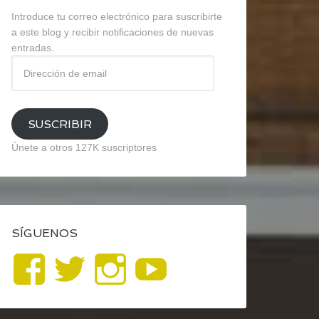
Introduce tu correo electrónico para suscribirte
a este blog y recibir notificaciones de nuevas
entradas.
Dirección
de
email
SUSCRIBIR
Únete a otros 127K suscriptores
SÍGUENOS
Ver
Ver
Ver
YouTube
perfil
perfil
perfil