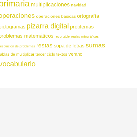
primaria
multiplicaciones
navidad
operaciones
ortografía
operaciones básicas
pizarra digital
pictogramas
problemas
problemas matemáticos
recortable
reglas ortográficas
sumas
restas
sopa de letras
resolución de problemas
verano
tablas de multiplicar
tercer ciclo
textos
vocabulario