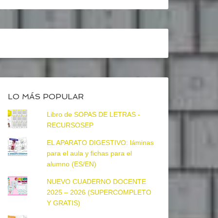
LO MÁS POPULAR
Libro de SOPAS DE LETRAS -
RECURSOSEP
EL APARATO DIGESTIVO: láminas
para el aula y fichas para el
alumno (ES/EN)
NUEVO CUADERNO DOCENTE
2025 – 2026 (SUPERCOMPLETO
Y GRATIS)