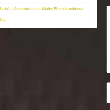
Sociales
,
Conocimiento del Medio
,
El medio ambiente
,
laje