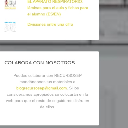
EL APARATO RESPIRATORIO:
láminas para el aula y fichas para
el alumno (ES/EN)
Divisiones entre una cifra
COLABORA CON NOSOTROS
Puedes colaborar con RECURSOSEP
mandándonos tus materiales a
blogrecursosep@gmail.com
. Si los
consideramos apropiados se colocarán en la
web para que el resto de seguidores disfruten
de ellos.