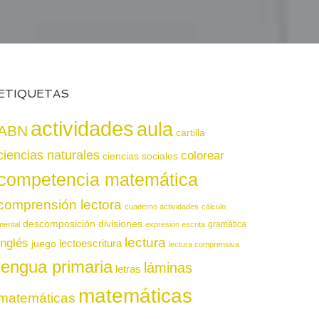
ETIQUETAS
actividades
aula
ABN
cartilla
ciencias naturales
colorear
ciencias sociales
competencia matemática
comprensión lectora
cuaderno actividades
cálculo
descomposición
divisiones
gramática
mental
expresión escrita
lectura
inglés
juego
lectoescritura
lectura comprensiva
lengua primaria
láminas
letras
matemáticas
matemáticas