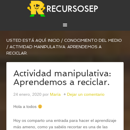
USTED ESTÁ AQUÍ:
INICIO
/
CONOCIMIENTO DEL MEDIO
/
ACTIVIDAD MANIPULATIVA: APRENDEMOS A
RECICLAR.
Actividad manipulativa:
Aprendemos a reciclar.
24 enero, 2020
por
María
Dejar un comentario
Hola a todos
Hoy os comparto una entrada para hacer el aprendizaje
más ameno, como ya sabéis recortar es una de las