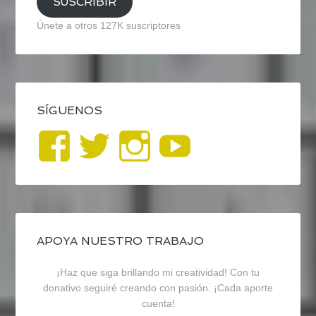
SUSCRIBIR
Únete a otros 127K suscriptores
SÍGUENOS
Ver
Ver
Ver
YouTub
perfil
perfil
perfil
de
de
de
blogrecursosep
recursosep
recursosep
APOYA NUESTRO TRABAJO
¡Haz que siga brillando mi creatividad! Con tu
en
en
en
donativo seguiré creando con pasión. ¡Cada aporte
cuenta!