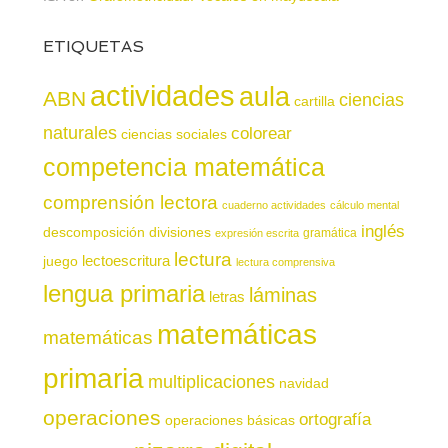
ETIQUETAS
actividades
aula
ABN
ciencias
cartilla
naturales
colorear
ciencias sociales
competencia matemática
comprensión lectora
cuaderno actividades
cálculo mental
inglés
descomposición
divisiones
gramática
expresión escrita
lectura
juego
lectoescritura
lectura comprensiva
lengua primaria
láminas
letras
matemáticas
matemáticas
primaria
multiplicaciones
navidad
operaciones
ortografía
operaciones básicas