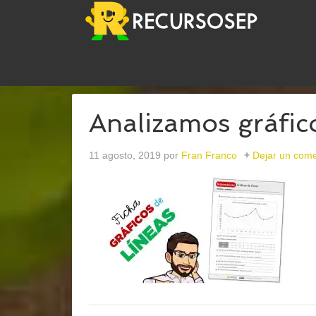
USTED ESTÁ AQUÍ:
INICIO
/
ARCHIVOS PARALÍN
Analizamos gráfico
11 agosto, 2019
por
Fran Franco
Dejar un come