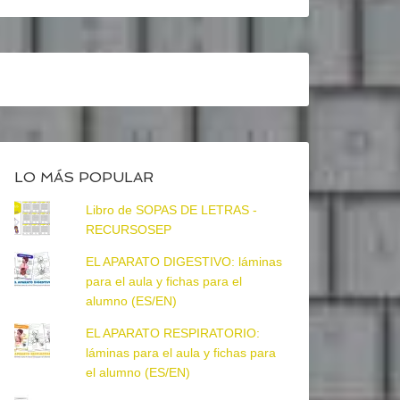
LO MÁS POPULAR
Libro de SOPAS DE LETRAS -
RECURSOSEP
EL APARATO DIGESTIVO: láminas
para el aula y fichas para el
alumno (ES/EN)
EL APARATO RESPIRATORIO:
láminas para el aula y fichas para
el alumno (ES/EN)