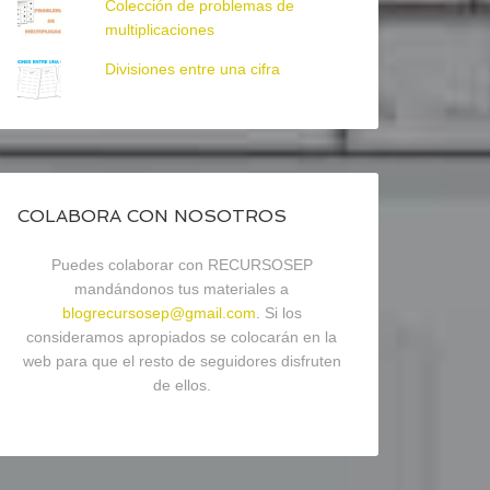
Colección de problemas de
multiplicaciones
Divisiones entre una cifra
COLABORA CON NOSOTROS
Puedes colaborar con RECURSOSEP
mandándonos tus materiales a
blogrecursosep@gmail.com
. Si los
consideramos apropiados se colocarán en la
web para que el resto de seguidores disfruten
de ellos.