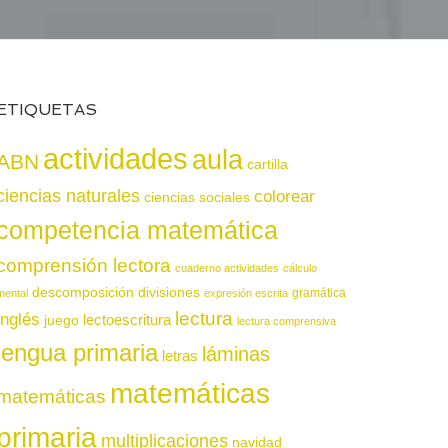
ETIQUETAS
actividades
aula
ABN
cartilla
ciencias naturales
colorear
ciencias sociales
competencia matemática
comprensión lectora
cuaderno actividades
cálculo
descomposición
divisiones
gramática
mental
expresión escrita
lectura
inglés
juego
lectoescritura
lectura comprensiva
lengua primaria
láminas
letras
matemáticas
matemáticas
primaria
multiplicaciones
navidad