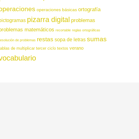
operaciones
ortografía
operaciones básicas
pizarra digital
pictogramas
problemas
problemas matemáticos
recortable
reglas ortográficas
sumas
restas
sopa de letras
resolución de problemas
verano
tablas de multiplicar
tercer ciclo
textos
vocabulario