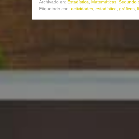
Archivado en:
Estadística
,
Matemáticas
,
Segundo c
Etiquetado con:
actividades
,
estadística
,
gráficos
,