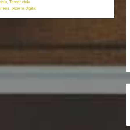
iclo
,
Tercer ciclo
líneas
,
pizarra digital