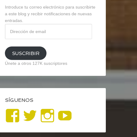
Introduce tu correo electrónico para suscribirte
a este blog y recibir notificaciones de nuevas
entradas.
Dirección
de
email
SUSCRIBIR
Únete a otros 127K suscriptores
SÍGUENOS
Ver
Ver
Ver
YouTube
perfil
perfil
perfil