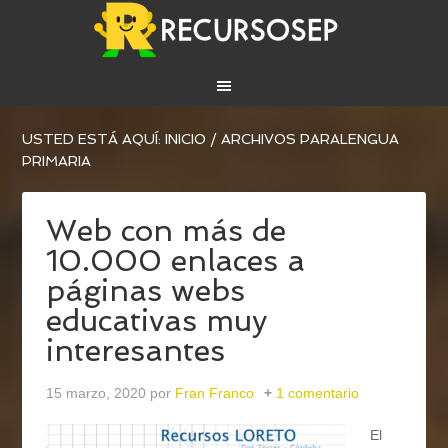
USTED ESTÁ AQUÍ:
INICIO
/
ARCHIVOS PARALENGUA
PRIMARIA
Web con más de
10.000 enlaces a
páginas webs
educativas muy
interesantes
15 marzo, 2020
por
Fran Franco
1 comentario
El