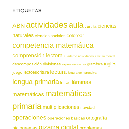
ETIQUETAS
actividades
aula
ABN
ciencias
cartilla
naturales
colorear
ciencias sociales
competencia matemática
comprensión lectora
cuaderno actividades
cálculo mental
inglés
descomposición
divisiones
gramática
expresión escrita
lectura
juego
lectoescritura
lectura comprensiva
lengua primaria
láminas
letras
matemáticas
matemáticas
primaria
multiplicaciones
navidad
operaciones
ortografía
operaciones básicas
pizarra digital
pictogramas
problemas