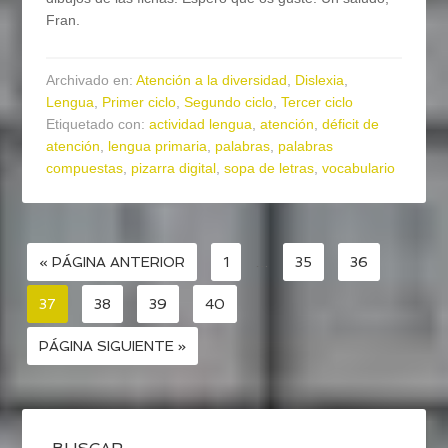
Fran.
Archivado en:
Atención a la diversidad
,
Dislexia
,
Lengua
,
Primer ciclo
,
Segundo ciclo
,
Tercer ciclo
Etiquetado con:
actividad lengua
,
atención
,
déficit de
atención
,
lengua primaria
,
palabras
,
palabras
compuestas
,
pizarra digital
,
sopa de letras
,
vocabulario
« PÁGINA ANTERIOR
1
…
35
36
37
38
39
40
PÁGINA SIGUIENTE »