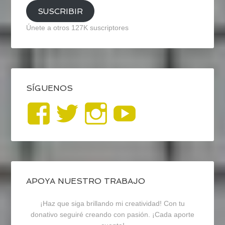
SUSCRIBIR
Únete a otros 127K suscriptores
SÍGUENOS
Ver
Ver
Ver
YouTub
perfil
perfil
perfil
de
de
de
blogrecursosep
recursosep
recursosep
APOYA NUESTRO TRABAJO
¡Haz que siga brillando mi creatividad! Con tu
en
en
en
donativo seguiré creando con pasión. ¡Cada aporte