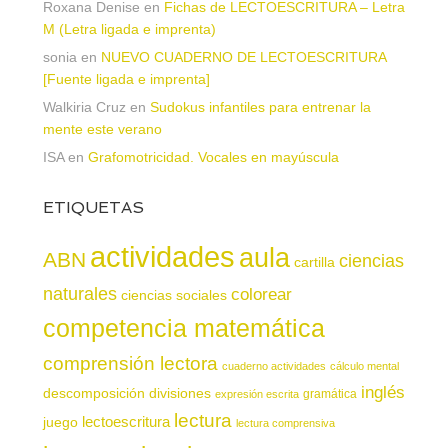
Roxana Denise
en
Fichas de LECTOESCRITURA – Letra
M (Letra ligada e imprenta)
sonia
en
NUEVO CUADERNO DE LECTOESCRITURA
[Fuente ligada e imprenta]
Walkiria Cruz
en
Sudokus infantiles para entrenar la
mente este verano
ISA
en
Grafomotricidad. Vocales en mayúscula
ETIQUETAS
actividades
aula
ABN
ciencias
cartilla
naturales
colorear
ciencias sociales
competencia matemática
comprensión lectora
cuaderno actividades
cálculo mental
inglés
descomposición
divisiones
gramática
expresión escrita
lectura
juego
lectoescritura
lectura comprensiva