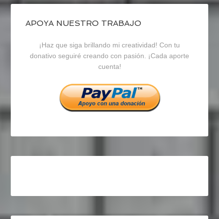
de
de
de
blogrecursosep
recursosep
recursosep
APOYA NUESTRO TRABAJO
¡Haz que siga brillando mi creatividad! Con tu
en
en
en
donativo seguiré creando con pasión. ¡Cada aporte
cuenta!
Facebook
Twitter
Instagram