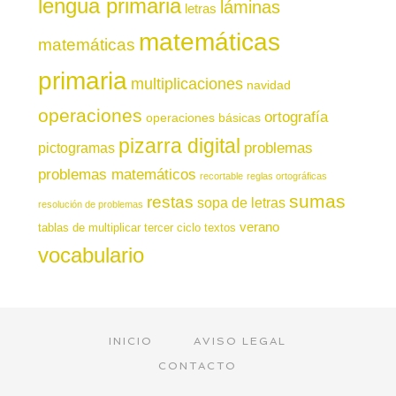
lengua primaria
láminas
letras
matemáticas
matemáticas
primaria
multiplicaciones
navidad
operaciones
ortografía
operaciones básicas
pizarra digital
pictogramas
problemas
problemas matemáticos
recortable
reglas ortográficas
sumas
restas
sopa de letras
resolución de problemas
verano
tablas de multiplicar
tercer ciclo
textos
vocabulario
INICIO
AVISO LEGAL
CONTACTO