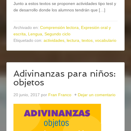
Junto a estos textos se proponen actividades tipo test y
de desarrollo donde los alumnos tendrán que […]
Archivado en:
Comprensión lectora
,
Expresión oral y
escrita
,
Lengua
,
Segundo ciclo
Etiquetado con:
actividades
,
lectura
,
textos
,
vocabulario
Adivinanzas para niños:
objetos
20 junio, 2017
por
Fran Franco
Dejar un comentario