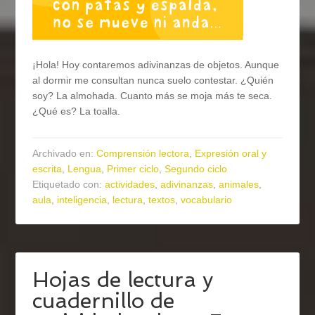
¡Hola! Hoy contaremos adivinanzas de objetos. Aunque
al dormir me consultan nunca suelo contestar. ¿Quién
soy? La almohada. Cuanto más se moja más te seca.
¿Qué es? La toalla.
Archivado en:
Comprensión lectora
,
Expresión oral y
escrita
,
Lengua
,
Primer ciclo
,
Segundo ciclo
Etiquetado con:
actividades
,
adivinanzas
,
animales
,
aula
,
inteligencia
,
lectura
,
textos
,
vocabulario
Hojas de lectura y
cuadernillo de