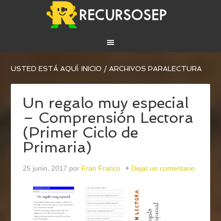
USTED ESTÁ AQUÍ:
INICIO
/
ARCHIVOS PARALECTURA
Un regalo muy especial
– Comprensión Lectora
(Primer Ciclo de
Primaria)
25 junio, 2017
por
Fran Franco
Dejar un comentario