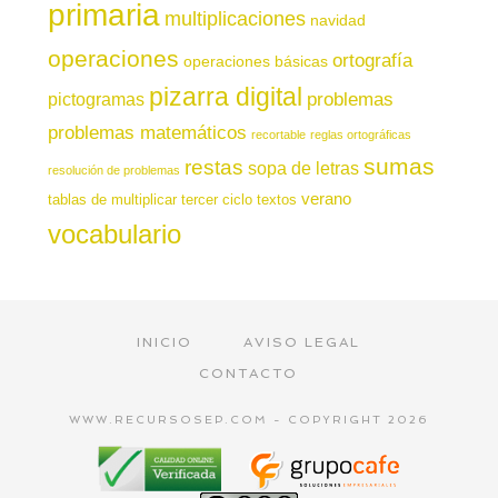
primaria
multiplicaciones
navidad
operaciones
ortografía
operaciones básicas
pizarra digital
pictogramas
problemas
problemas matemáticos
recortable
reglas ortográficas
sumas
restas
sopa de letras
resolución de problemas
verano
tablas de multiplicar
tercer ciclo
textos
vocabulario
INICIO
AVISO LEGAL
CONTACTO
WWW.RECURSOSEP.COM - COPYRIGHT 2026