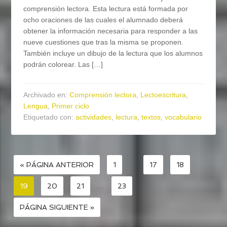
comprensión lectora. Esta lectura está formada por
ocho oraciones de las cuales el alumnado deberá
obtener la información necesaria para responder a las
nueve cuestiones que tras la misma se proponen.
También incluye un dibujo de la lectura que los alumnos
podrán colorear. Las […]
Archivado en:
Comprensión lectora
,
Lectoescritura
,
Lengua
,
Primer ciclo
Etiquetado con:
actividades
,
lectura
,
textos
,
vocabulario
« PÁGINA ANTERIOR
1
…
17
18
19
20
21
…
23
PÁGINA SIGUIENTE »