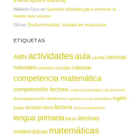
[Fuente ligada e imprenta]
Walkiria Cruz
en
Sudokus infantiles para entrenar la
mente este verano
ISA
en
Grafomotricidad. Vocales en mayúscula
ETIQUETAS
actividades
aula
ABN
ciencias
cartilla
naturales
colorear
ciencias sociales
competencia matemática
comprensión lectora
cuaderno actividades
cálculo mental
inglés
descomposición
divisiones
gramática
expresión escrita
lectura
juego
lectoescritura
lectura comprensiva
lengua primaria
láminas
letras
matemáticas
matemáticas