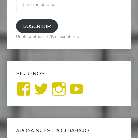
de
email
SUSCRIBIR
Únete a otros 127K suscriptores
SÍGUENOS
Ver
Ver
Ver
YouTub
perfil
perfil
perfil
de
de
de
blogrecursosep
recursosep
recursosep
APOYA NUESTRO TRABAJO