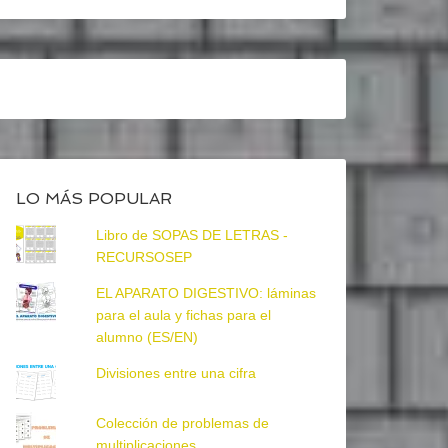
LO MÁS POPULAR
Libro de SOPAS DE LETRAS -
RECURSOSEP
EL APARATO DIGESTIVO: láminas
para el aula y fichas para el
alumno (ES/EN)
Divisiones entre una cifra
Colección de problemas de
multiplicaciones