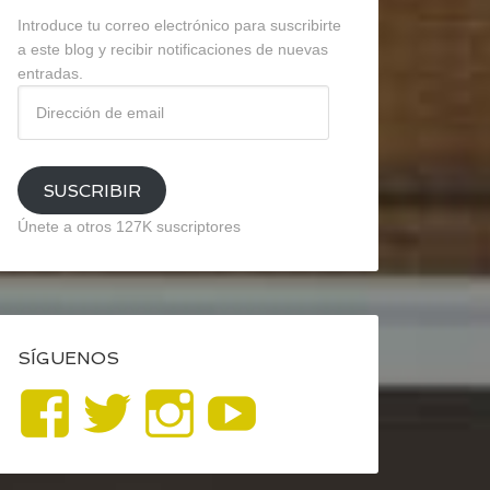
Introduce tu correo electrónico para suscribirte
a este blog y recibir notificaciones de nuevas
entradas.
Dirección
de
email
SUSCRIBIR
Únete a otros 127K suscriptores
SÍGUENOS
Ver
Ver
Ver
YouTube
perfil
perfil
perfil