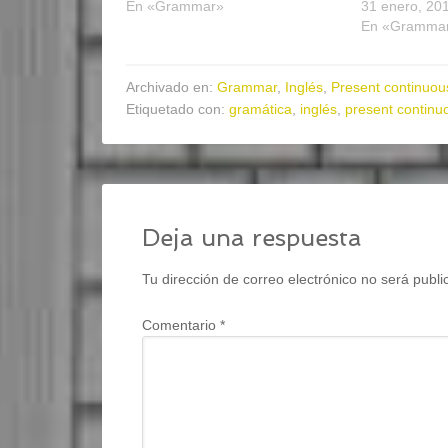
En «Grammar»
31 enero, 20
En «Gramma
Archivado en:
Grammar
,
Inglés
,
Present continuou
Etiquetado con:
gramática
,
inglés
,
present continu
Deja una respuesta
Tu dirección de correo electrónico no será publi
Comentario
*