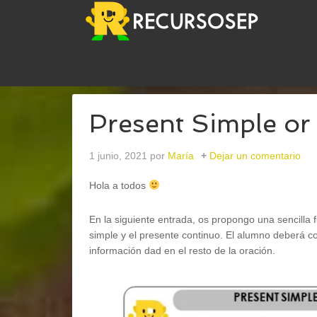
USTED ESTÁ AQUÍ:
INICIO
/
INGLÉS
/
GRAMMAR
Present Simple or
1 junio, 2021
por
María
Dejar un comentario
Hola a todos
En la siguiente entrada, os propongo una sencilla 
simple y el presente continuo. El alumno deberá com
información dad en el resto de la oración.