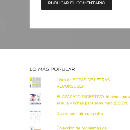
LO MÁS POPULAR
Libro de SOPAS DE LETRAS -
RECURSOSEP
EL APARATO DIGESTIVO: láminas par
el aula y fichas para el alumno (ES/EN)
Divisiones entre una cifra
Colección de problemas de