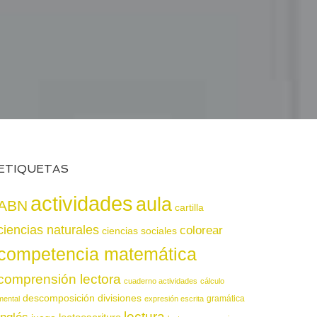
ETIQUETAS
actividades
aula
ABN
cartilla
ciencias naturales
colorear
ciencias sociales
competencia matemática
comprensión lectora
cuaderno actividades
cálculo
descomposición
divisiones
gramática
mental
expresión escrita
lectura