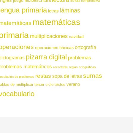
inglés
juego
lectoescritura
lectura comprensiva
lengua primaria
láminas
letras
matemáticas
matemáticas
primaria
multiplicaciones
navidad
operaciones
ortografía
operaciones básicas
pizarra digital
pictogramas
problemas
problemas matemáticos
recortable
reglas ortográficas
sumas
restas
sopa de letras
resolución de problemas
verano
tablas de multiplicar
tercer ciclo
textos
vocabulario