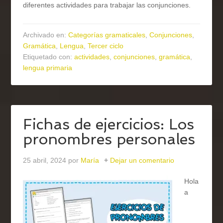
diferentes actividades para trabajar las conjunciones.
Archivado en:
Categorías gramaticales
,
Conjunciones
,
Gramática
,
Lengua
,
Tercer ciclo
Etiquetado con:
actividades
,
conjunciones
,
gramática
,
lengua primaria
Fichas de ejercicios: Los
pronombres personales
25 abril, 2024
por
María
Dejar un comentario
Hola
a