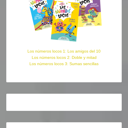
Los números locos 1: Los amigos del 10
Los números locos 2: Doble y mitad
Los números locos 3: Sumas sencillas