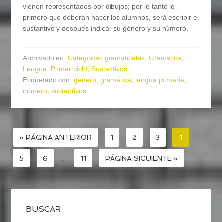
vienen representados por dibujos; por lo tanto lo
primero que deberán hacer los alumnos, será escribir el
sustantivo y después indicar su género y su número.
Archivado en:
Categorías gramaticales
,
Gramática
,
Lengua
,
Primer ciclo
,
Sustantivos
Etiquetado con:
género
,
gramática
,
lengua primaria
,
número
,
sustantivos
« PÁGINA ANTERIOR
1
2
3
4
5
6
…
11
PÁGINA SIGUIENTE »
BUSCAR