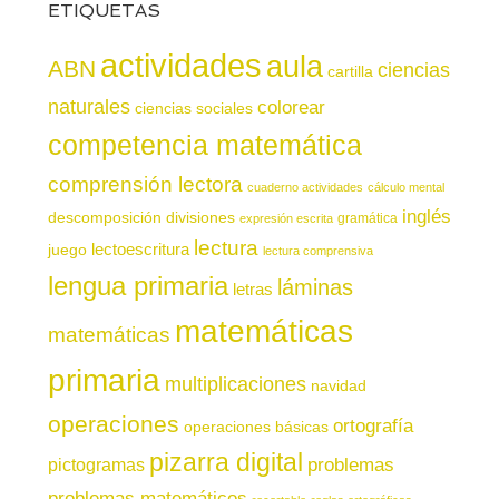
ETIQUETAS
actividades
aula
ABN
ciencias
cartilla
naturales
colorear
ciencias sociales
competencia matemática
comprensión lectora
cuaderno actividades
cálculo mental
inglés
descomposición
divisiones
gramática
expresión escrita
lectura
juego
lectoescritura
lectura comprensiva
lengua primaria
láminas
letras
matemáticas
matemáticas
primaria
multiplicaciones
navidad
operaciones
ortografía
operaciones básicas
pizarra digital
pictogramas
problemas
problemas matemáticos