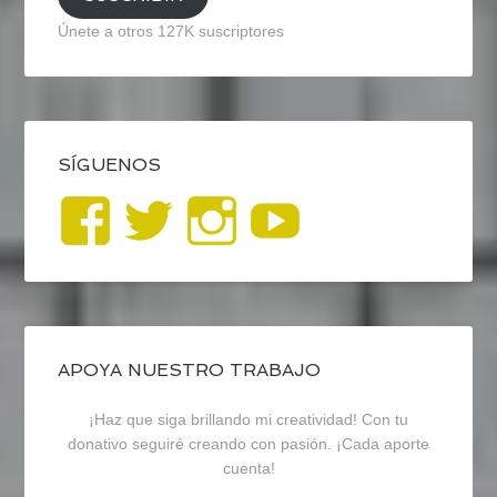
Únete a otros 127K suscriptores
SÍGUENOS
Ver
Ver
Ver
YouTub
perfil
perfil
perfil
de
de
de
blogrecursosep
recursosep
recursosep
APOYA NUESTRO TRABAJO
¡Haz que siga brillando mi creatividad! Con tu
en
en
en
donativo seguiré creando con pasión. ¡Cada aporte
cuenta!