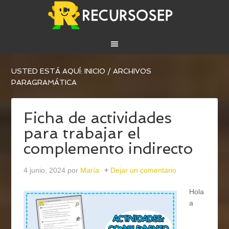
USTED ESTÁ AQUÍ:
INICIO
/
ARCHIVOS
PARAGRAMÁTICA
Ficha de actividades
para trabajar el
complemento indirecto
4 junio, 2024
por
María
Dejar un comentario
Hola
a