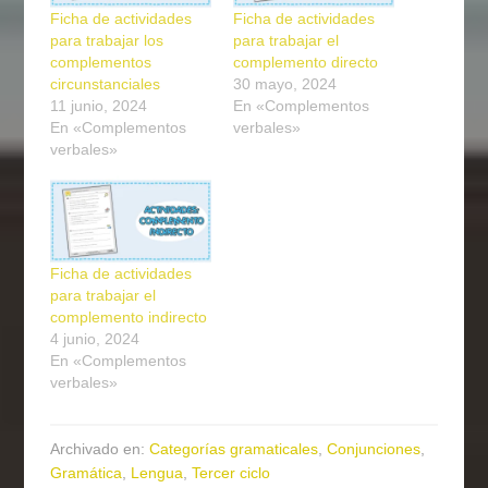
Ficha de actividades
Ficha de actividades
para trabajar los
para trabajar el
complementos
complemento directo
circunstanciales
30 mayo, 2024
11 junio, 2024
En «Complementos
En «Complementos
verbales»
verbales»
Ficha de actividades
para trabajar el
complemento indirecto
4 junio, 2024
En «Complementos
verbales»
Archivado en:
Categorías gramaticales
,
Conjunciones
,
Gramática
,
Lengua
,
Tercer ciclo