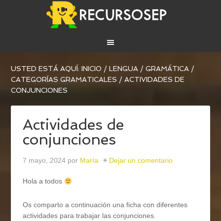
USTED ESTÁ AQUÍ:
INICIO
/
LENGUA
/
GRAMÁTICA
/
CATEGORÍAS GRAMATICALES
/
ACTIVIDADES DE
CONJUNCIONES
Actividades de
conjunciones
7 mayo, 2024
por
María
Dejar un comentario
Hola a todos
Os comparto a continuación una ficha con diferentes
actividades para trabajar las conjunciones.