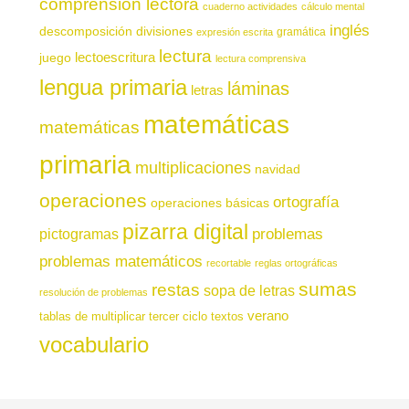
comprensión lectora
cuaderno actividades
cálculo mental
inglés
descomposición
divisiones
gramática
expresión escrita
lectura
juego
lectoescritura
lectura comprensiva
lengua primaria
láminas
letras
matemáticas
matemáticas
primaria
multiplicaciones
navidad
operaciones
ortografía
operaciones básicas
pizarra digital
pictogramas
problemas
problemas matemáticos
recortable
reglas ortográficas
sumas
restas
sopa de letras
resolución de problemas
verano
tablas de multiplicar
tercer ciclo
textos
vocabulario