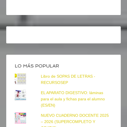
LO MÁS POPULAR
Libro de SOPAS DE LETRAS -
RECURSOSEP
EL APARATO DIGESTIVO: láminas
para el aula y fichas para el alumno
(ES/EN)
NUEVO CUADERNO DOCENTE 2025
– 2026 (SUPERCOMPLETO Y