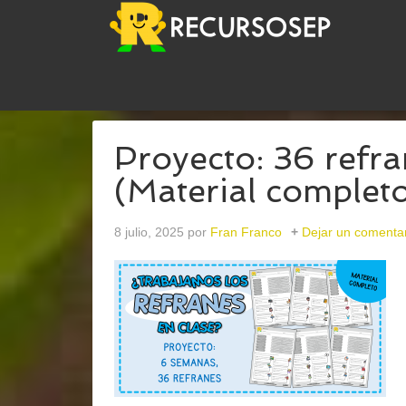
USTED ESTÁ AQUÍ:
INICIO
/
ARCHIVOS PARAFICH
Proyecto: 36 refr
(Material complet
8 julio, 2025
por
Fran Franco
Dejar un comenta