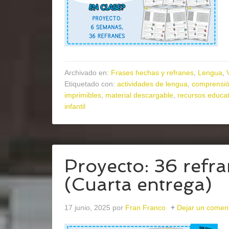
Archivado en:
Frases hechas y refranes
,
Lengua
,
Etiquetado con:
actividades de lengua
,
comprensió
imprimibles
,
material descargable
,
recursos educat
infantil
Proyecto: 36 refr
(Cuarta entrega)
17 junio, 2025
por
Fran Franco
Dejar un coment