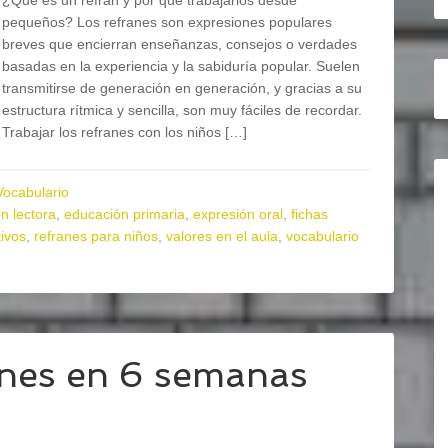
¿Qué es un refrán y por qué trabajarlos desde
pequeños? Los refranes son expresiones populares
breves que encierran enseñanzas, consejos o verdades
basadas en la experiencia y la sabiduría popular. Suelen
transmitirse de generación en generación, y gracias a su
estructura rítmica y sencilla, son muy fáciles de recordar.
Trabajar los refranes con los niños […]
Vocabulario
n lectora
,
educación primaria
,
expresión oral
,
fichas
ivos
,
refranes para niños
,
valores en el aula
,
vocabulario
anes en 6 semanas