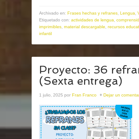
Archivado en:
Frases hechas y refranes
,
Lengua
,
Etiquetado con:
actividades de lengua
,
comprensió
imprimibles
,
material descargable
,
recursos educat
infantil
Proyecto: 36 refr
(Sexta entrega)
1 julio, 2025
por
Fran Franco
Dejar un comenta