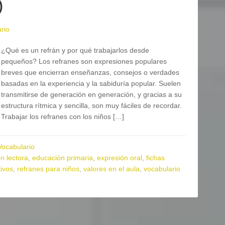
)
rio
¿Qué es un refrán y por qué trabajarlos desde
pequeños? Los refranes son expresiones populares
breves que encierran enseñanzas, consejos o verdades
basadas en la experiencia y la sabiduría popular. Suelen
transmitirse de generación en generación, y gracias a su
estructura rítmica y sencilla, son muy fáciles de recordar.
Trabajar los refranes con los niños […]
Vocabulario
n lectora
,
educación primaria
,
expresión oral
,
fichas
ivos
,
refranes para niños
,
valores en el aula
,
vocabulario