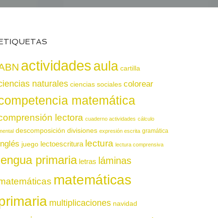
ETIQUETAS
actividades
aula
ABN
cartilla
ciencias naturales
colorear
ciencias sociales
competencia matemática
comprensión lectora
cuaderno actividades
cálculo
descomposición
divisiones
gramática
mental
expresión escrita
lectura
inglés
juego
lectoescritura
lectura comprensiva
lengua primaria
láminas
letras
matemáticas
matemáticas
primaria
multiplicaciones
navidad