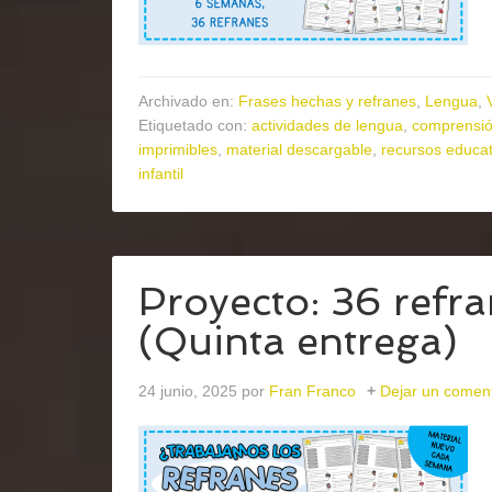
Archivado en:
Frases hechas y refranes
,
Lengua
,
Etiquetado con:
actividades de lengua
,
comprensió
imprimibles
,
material descargable
,
recursos educat
infantil
Proyecto: 36 refr
(Quinta entrega)
24 junio, 2025
por
Fran Franco
Dejar un coment