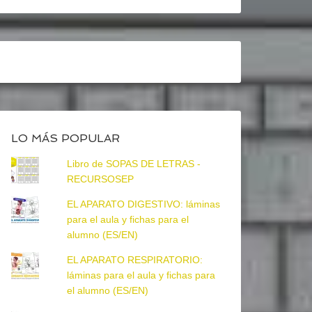
LO MÁS POPULAR
Libro de SOPAS DE LETRAS -
RECURSOSEP
EL APARATO DIGESTIVO: láminas
para el aula y fichas para el
alumno (ES/EN)
EL APARATO RESPIRATORIO:
láminas para el aula y fichas para
el alumno (ES/EN)