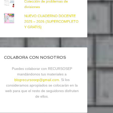
Colección de problemas de
divisiones
NUEVO CUADERNO DOCENTE
2025 – 2026 (SUPERCOMPLETO
Y GRATIS)
COLABORA CON NOSOTROS
Puedes colaborar con RECURSOSEP
mandándonos tus materiales a
blogrecursosep@gmail.com
. Si los
consideramos apropiados se colocarán en la
web para que el resto de seguidores disfruten
de ellos.