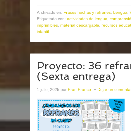
Archivado en:
Frases hechas y refranes
,
Lengua
,
Etiquetado con:
actividades de lengua
,
comprensió
imprimibles
,
material descargable
,
recursos educat
infantil
Proyecto: 36 refr
(Sexta entrega)
1 julio, 2025
por
Fran Franco
Dejar un comenta