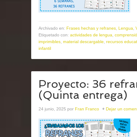
Archivado en:
Frases hechas y refranes
,
Lengua
,
Etiquetado con:
actividades de lengua
,
comprensió
imprimibles
,
material descargable
,
recursos educat
infantil
Proyecto: 36 refr
(Quinta entrega)
24 junio, 2025
por
Fran Franco
Dejar un coment