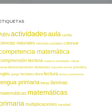
ETIQUETAS
actividades
aula
ABN
cartilla
ciencias naturales
colorear
ciencias sociales
competencia matemática
comprensión lectora
cuaderno actividades
cálculo
descomposición
divisiones
gramática
mental
expresión escrita
lectura
inglés
juego
lectoescritura
lectura comprensiva
lengua primaria
láminas
letras
matemáticas
matemáticas
primaria
multiplicaciones
navidad