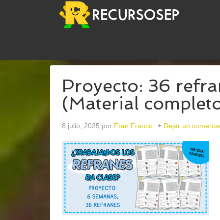
USTED ESTÁ AQUÍ:
INICIO
/
ARCHIVOS PARAACT
Proyecto: 36 refr
(Material complet
8 julio, 2025
por
Fran Franco
Dejar un comenta