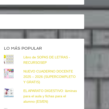
LO MÁS POPULAR
Libro de SOPAS DE LETRAS -
RECURSOSEP
NUEVO CUADERNO DOCENTE
2025 – 2026 (SUPERCOMPLETO
Y GRATIS)
EL APARATO DIGESTIVO: láminas
para el aula y fichas para el
alumno (ES/EN)