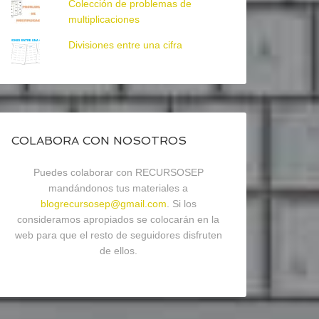
Colección de problemas de
multiplicaciones
Divisiones entre una cifra
COLABORA CON NOSOTROS
Puedes colaborar con RECURSOSEP
mandándonos tus materiales a
blogrecursosep@gmail.com
. Si los
consideramos apropiados se colocarán en la
web para que el resto de seguidores disfruten
de ellos.