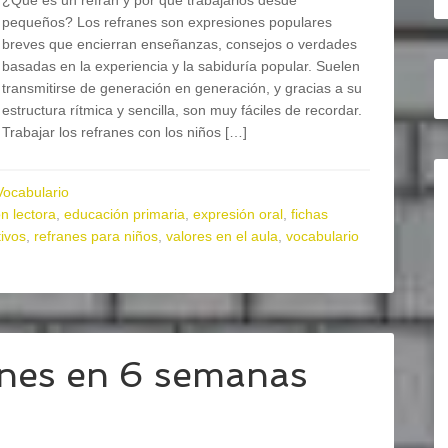
¿Qué es un refrán y por qué trabajarlos desde
pequeños? Los refranes son expresiones populares
breves que encierran enseñanzas, consejos o verdades
basadas en la experiencia y la sabiduría popular. Suelen
transmitirse de generación en generación, y gracias a su
estructura rítmica y sencilla, son muy fáciles de recordar.
Trabajar los refranes con los niños […]
Vocabulario
n lectora
,
educación primaria
,
expresión oral
,
fichas
ivos
,
refranes para niños
,
valores en el aula
,
vocabulario
anes en 6 semanas