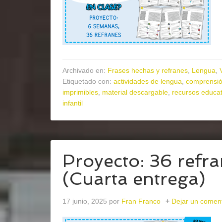
Archivado en:
Frases hechas y refranes
,
Lengua
,
Etiquetado con:
actividades de lengua
,
comprensió
imprimibles
,
material descargable
,
recursos educat
infantil
Proyecto: 36 refr
(Cuarta entrega)
17 junio, 2025
por
Fran Franco
Dejar un coment