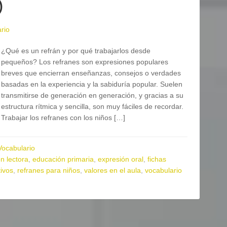
)
rio
¿Qué es un refrán y por qué trabajarlos desde
pequeños? Los refranes son expresiones populares
breves que encierran enseñanzas, consejos o verdades
basadas en la experiencia y la sabiduría popular. Suelen
transmitirse de generación en generación, y gracias a su
estructura rítmica y sencilla, son muy fáciles de recordar.
Trabajar los refranes con los niños […]
Vocabulario
n lectora
,
educación primaria
,
expresión oral
,
fichas
ivos
,
refranes para niños
,
valores en el aula
,
vocabulario