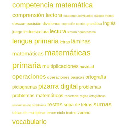
competencia matemática
comprensión lectora
cuaderno actividades
cálculo mental
inglés
descomposición
divisiones
gramática
expresión escrita
lectura
juego
lectoescritura
lectura comprensiva
lengua primaria
láminas
letras
matemáticas
matemáticas
primaria
multiplicaciones
navidad
operaciones
ortografía
operaciones básicas
pizarra digital
pictogramas
problemas
problemas matemáticos
recortable
reglas ortográficas
sumas
restas
sopa de letras
resolución de problemas
verano
tablas de multiplicar
tercer ciclo
textos
vocabulario