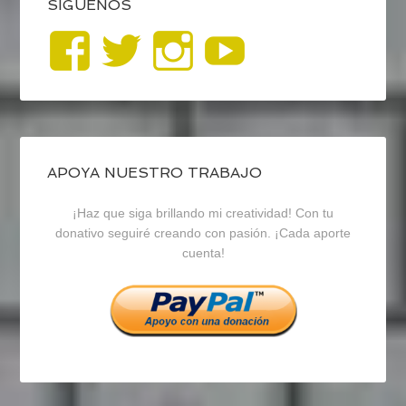
SÍGUENOS
Ver
Ver
Ver
YouTub
perfil
perfil
perfil
de
de
de
blogrecursosep
recursosep
recursosep
APOYA NUESTRO TRABAJO
¡Haz que siga brillando mi creatividad! Con tu
en
en
en
donativo seguiré creando con pasión. ¡Cada aporte
cuenta!
Facebook
Twitter
Instagram