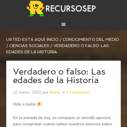
USTED ESTÁ AQUÍ:
INICIO
/
CONOCIMIENTO DEL MEDIO
/
CIENCIAS SOCIALES
/
VERDADERO O FALSO: LAS
EDADES DE LA HISTORIA
Verdadero o falso: Las
edades de la Historia
11 marzo, 2022
por
María
1 comentario
Hola a todos
En la entrada de hoy, os comparto un sencillo ejercicio
para comprobar cuánto saben nuestros alumnos sobre