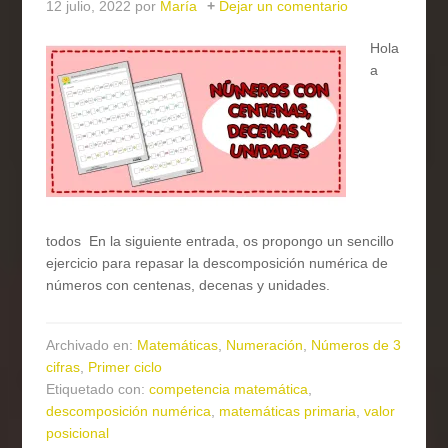
12 julio, 2022
por
María
Dejar un comentario
Hola
a
todos En la siguiente entrada, os propongo un sencillo
ejercicio para repasar la descomposición numérica de
números con centenas, decenas y unidades.
Archivado en:
Matemáticas
,
Numeración
,
Números de 3
cifras
,
Primer ciclo
Etiquetado con:
competencia matemática
,
descomposición numérica
,
matemáticas primaria
,
valor
posicional