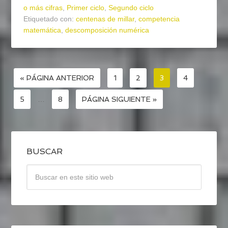
o más cifras
,
Primer ciclo
,
Segundo ciclo
Etiquetado con:
centenas de millar
,
competencia
matemática
,
descomposición numérica
« PÁGINA ANTERIOR
1
2
3
4
5
…
8
PÁGINA SIGUIENTE »
BUSCAR