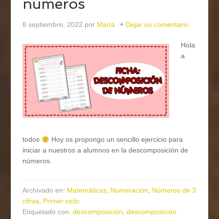
números
8 septiembre, 2022
por
María
Dejar un comentario
Hola
a
todos
Hoy os propongo un sencillo ejercicio para
iniciar a nuestros a alumnos en la descomposición de
números.
Archivado en:
Matemáticas
,
Numeración
,
Números de 3
cifras
,
Primer ciclo
Etiquetado con:
descomposición
,
descomposición