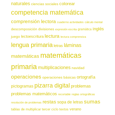
naturales
colorear
ciencias sociales
competencia matemática
comprensión lectora
cuaderno actividades
cálculo mental
inglés
descomposición
divisiones
gramática
expresión escrita
lectura
juego
lectoescritura
lectura comprensiva
lengua primaria
láminas
letras
matemáticas
matemáticas
primaria
multiplicaciones
navidad
operaciones
ortografía
operaciones básicas
pizarra digital
pictogramas
problemas
problemas matemáticos
recortable
reglas ortográficas
sumas
restas
sopa de letras
resolución de problemas
verano
tablas de multiplicar
tercer ciclo
textos