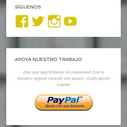
SÍGUENOS
Ver
Ver
Ver
YouTub
perfil
perfil
perfil
de
de
de
blogrecursosep
recursosep
recursosep
APOYA NUESTRO TRABAJO
¡Haz que siga brillando mi creatividad! Con tu
en
en
en
donativo seguiré creando con pasión. ¡Cada aporte
cuenta!
Facebook
Twitter
Instagram