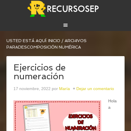
USTED ESTÁ AQUÍ:
INICIO
/
ARCHIVOS
PARADESCOMPOSICIÓN NUMÉRICA
Ejercicios de
numeración
17 noviembre, 2022
por
María
Dejar un comentario
Hola
a