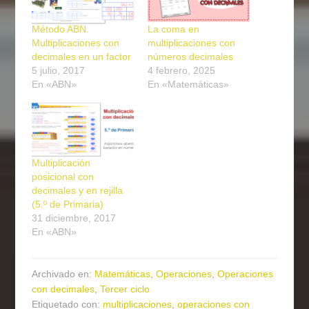
Método ABN.
La coma en
Multiplicaciones con
multiplicaciones con
decimales en un factor
números decimales
5 julio, 2017
4 febrero, 2025
En «ABN»
En «Matemáticas»
Multiplicación
posicional con
decimales y en rejilla
(5.º de Primaria)
31 diciembre, 2017
En «ABN»
Archivado en:
Matemáticas
,
Operaciones
,
Operaciones
con decimales
,
Tercer ciclo
Etiquetado con:
multiplicaciones
,
operaciones con