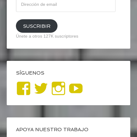
de
email
SUSCRIBIR
Únete a otros 127K suscriptores
SÍGUENOS
Ver
Ver
Ver
YouTub
perfil
perfil
perfil
de
de
de
blogrecursosep
recursosep
recursosep
APOYA NUESTRO TRABAJO