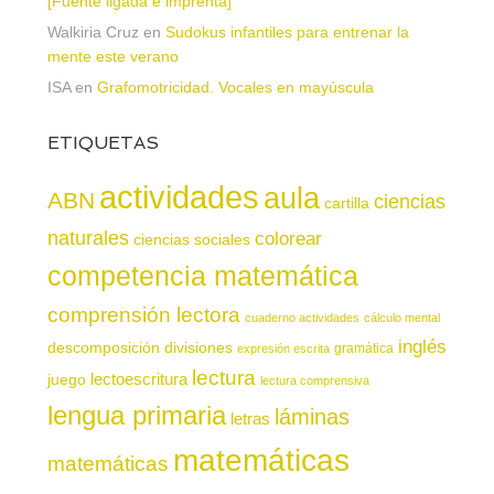
[Fuente ligada e imprenta]
Walkiria Cruz
en
Sudokus infantiles para entrenar la
mente este verano
ISA
en
Grafomotricidad. Vocales en mayúscula
ETIQUETAS
actividades
aula
ABN
ciencias
cartilla
naturales
colorear
ciencias sociales
competencia matemática
comprensión lectora
cuaderno actividades
cálculo mental
inglés
descomposición
divisiones
gramática
expresión escrita
lectura
juego
lectoescritura
lectura comprensiva
lengua primaria
láminas
letras
matemáticas
matemáticas