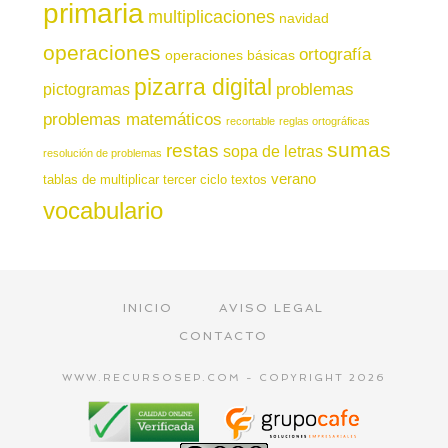
primaria
multiplicaciones
navidad
operaciones
ortografía
operaciones básicas
pizarra digital
pictogramas
problemas
problemas matemáticos
recortable
reglas ortográficas
sumas
restas
sopa de letras
resolución de problemas
verano
tablas de multiplicar
tercer ciclo
textos
vocabulario
INICIO
AVISO LEGAL
CONTACTO
WWW.RECURSOSEP.COM - COPYRIGHT 2026