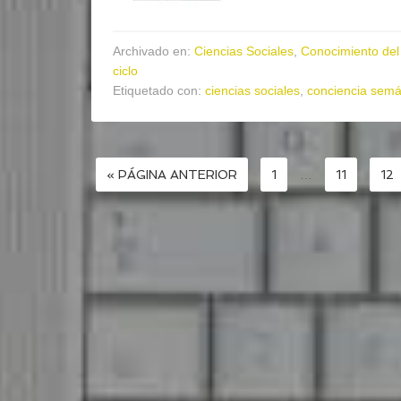
Archivado en:
Ciencias Sociales
,
Conocimiento del
ciclo
Etiquetado con:
ciencias sociales
,
conciencia semá
« PÁGINA ANTERIOR
1
…
11
12