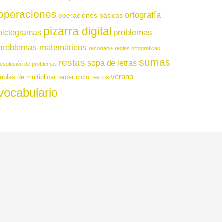
operaciones
ortografía
operaciones básicas
pizarra digital
pictogramas
problemas
problemas matemáticos
recortable
reglas ortográficas
sumas
restas
sopa de letras
resolución de problemas
verano
tablas de multiplicar
tercer ciclo
textos
vocabulario