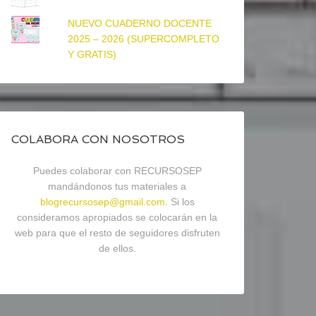
NUEVO CUADERNO DOCENTE
2025 – 2026 (SUPERCOMPLETO
Y GRATIS)
COLABORA CON NOSOTROS
Puedes colaborar con RECURSOSEP
mandándonos tus materiales a
blogrecursosep@gmail.com
. Si los
consideramos apropiados se colocarán en la
web para que el resto de seguidores disfruten
de ellos.