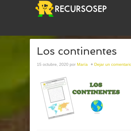
USTED ESTÁ AQUÍ:
INICIO
/
ARCHIVOS PARACIEN
Los continentes
15 octubre, 2020
por
María
Dejar un comentari