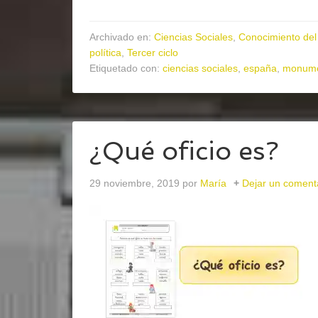
Archivado en:
Ciencias Sociales
,
Conocimiento del
política
,
Tercer ciclo
Etiquetado con:
ciencias sociales
,
españa
,
monume
¿Qué oficio es?
29 noviembre, 2019
por
María
Dejar un coment