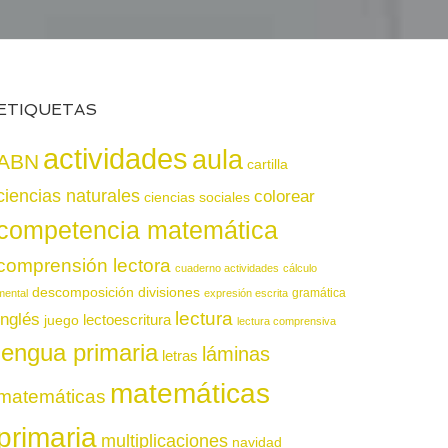
ETIQUETAS
actividades
aula
ABN
cartilla
ciencias naturales
colorear
ciencias sociales
competencia matemática
comprensión lectora
cuaderno actividades
cálculo
descomposición
divisiones
gramática
mental
expresión escrita
lectura
inglés
juego
lectoescritura
lectura comprensiva
lengua primaria
láminas
letras
matemáticas
matemáticas
primaria
multiplicaciones
navidad