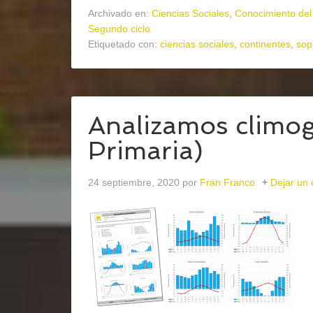
Archivado en:
Ciencias Sociales
,
Conocimiento del
Segundo ciclo
Etiquetado con:
ciencias sociales
,
continentes
,
sop
Analizamos climog
Primaria)
24 septiembre, 2020
por
Fran Franco
Dejar un