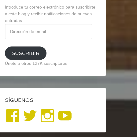
Introduce tu correo electrónico para suscribirte
a este blog y recibir notificaciones de nuevas
entradas.
Dirección
de
email
SUSCRIBIR
Únete a otros 127K suscriptores
SÍGUENOS
Ver
Ver
Ver
YouTube
perfil
perfil
perfil