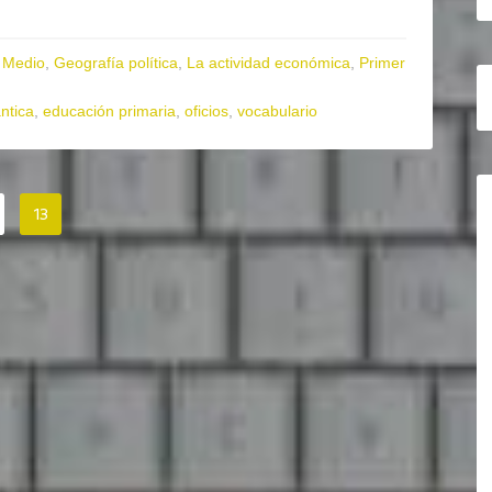
 Medio
,
Geografía política
,
La actividad económica
,
Primer
ntica
,
educación primaria
,
oficios
,
vocabulario
13