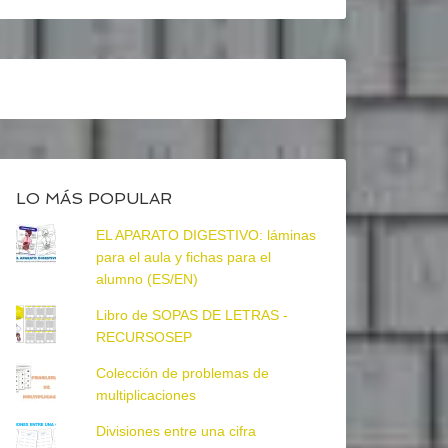
LO MÁS POPULAR
EL APARATO DIGESTIVO: láminas
para el aula y fichas para el
alumno (ES/EN)
Libro de SOPAS DE LETRAS -
RECURSOSEP
Colección de problemas de
multiplicaciones
Divisiones entre una cifra