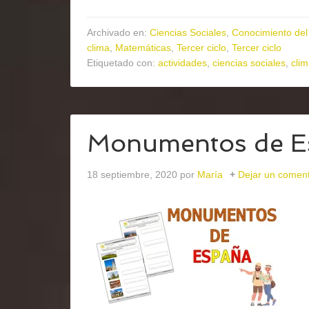
Archivado en:
Ciencias Sociales
,
Conocimiento del
clima
,
Matemáticas
,
Tercer ciclo
,
Tercer ciclo
Etiquetado con:
actividades
,
ciencias sociales
,
cli
Monumentos de E
18 septiembre, 2020
por
María
Dejar un coment